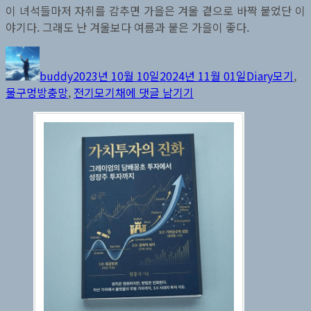
이 녀석들마저 자취를 감추면 가을은 겨울 곁으로 바짝 붙었단 이
야기다. 그래도 난 겨울보다 여름과 붙은 가을이 좋다.
글
작
카
태
쓴
성
테
그
buddy
2023년 10월 10일
2024년 11월 01일
Diary
모기
,
이
일
고
가
물구멍방충망
,
전기모기채
에 댓글 남기기
자
리
을
모
기
전
기
모
기
채
와
물
구
멍
방