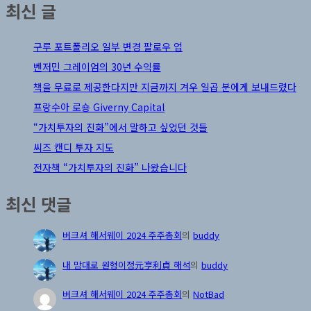
최신 글
구루 포트폴리오 일부 변경 팔로우 업
벤저민 그레이엄의 30년 수익률
책을 무료로 제공한다지만 지금까지 겨우 일곱 분에게 보내드렸다
프랑수아 로숑 Giverny Capital
“가치투자의 진화”에서 말하고 싶었던 것들
씨즈 캔디 투자 지도
전자책 “가치투자의 진화” 나왔습니다
최신 댓글
버크셔 해서웨이 2024 주주총회
의
buddy
내 맘대로 원형이정元亨利貞 해석
의
buddy
버크셔 해서웨이 2024 주주총회
의
NotBad