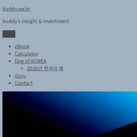
콘
buddy.pe.kr
텐
buddy's insight & investment
츠
로
메뉴
바
로
eBook
가
Calculator
기
Dog of KOREA
2026년 한국의 개
Guru
Contact