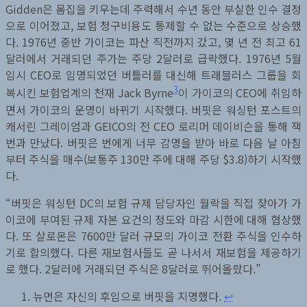
Gidden은 몸집을 키우는데 주력해서 수년 동안 부실한 인수 결정
으로 이어졌고, 보험 청구비용도 통제할 수 없는 수준으로 상승했
다. 1976년 중반 가이코는 파산 직전까지 갔고, 몇 년 전 최고 61
달러에서 거래되던 주가는 주당 2달러로 급락했다. 1976년 5월
임시 CEO로 임명되었던 버틀러를 대신해 트래블러스 그룹을 회
3
복시킨 보험업계의 천재 Jack Byrne
이 가이코의 CEO에 취임하
면서 가이코의 운명이 바뀌기 시작했다. 버핏은 워싱턴 포스트의
캐서린 그레이엄과 GEICO의 전 CEO 로리머 데이비슨을 통해 잭
번과 만났다. 버핏은 번에게 너무 감명을 받아 바로 다음 날 아침
부터 주식을 매수(보통주 130만 주에 대해 주당 $3.8)하기 시작했
다.
“버핏은 워싱턴 DC의 보험 규제 담당자인 월락을 직접 찾아가 가
이코에 부여된 규제 자본 요건의 정도와 마감 시한에 대해 협상했
다. 또 살로몬은 7600만 달러 규모의 가이코 전환 주식을 인수하
기로 합의했다. 다른 재보험사들도 곧 나서서 재보험을 제공하기
로 했다. 2달러에 거래되던 주식은 8달러로 뛰어올랐다.”
뉴먼은 자신의 후임으로 버핏을 지명했다.
↩︎