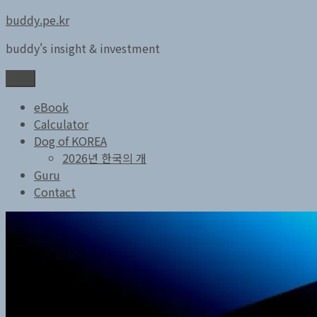
콘
buddy.pe.kr
텐
buddy's insight & investment
츠
로
메뉴
바
로
eBook
가
Calculator
기
Dog of KOREA
2026년 한국의 개
Guru
Contact