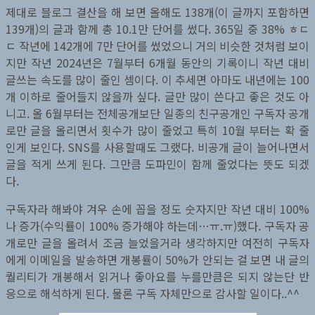
제대로 블로그 결산을 해 보면 올해도 138개(이 글까지 포함하면
139개)의 글과 함께 총 10.1만 단어를 썼다. 365일 중 38% ㅎㄷ
ㄷ 작년에 142개에 7만 단어를 썼었으니 거의 비슷한 것처럼 보이
지만 작년 2024년은 7월부터 6개월 동안의 기록이니 작년 대비
글쓰는 속도를 많이 줄인 셈이다. 이 추세면 아마도 내년에는 100
개 이하로 줄어들지 않을까 싶다. 글만 많이 쓴다고 좋은 것도 아
니고. 올 6월부터는 전체공개보단 일종의 친구공개인 구독자 공개
로만 글을 올리면서 횟수가 많이 줄었고 특히 10월 부터는 확 줄
인게 보인다. SNS를 사용할때도 그랬다. 비공개 글이 늘어나면서
글을 적게 쓰게 된다. 그만큼 도파민이 함께 줄었다는 뜻도 되겠
다.
구독자라 해봐야 겨우 손에 꼽을 정도 숫자지만 작년 대비 100%
나 증가(수익률이 100% 증가해야 하는데…ㅠ.ㅠ)했다. 구독자 공
개로만 글을 올려서 조금 늘었을거라 생각하지만 여전히 구독자
에게 이메일을 발송하면 개봉률이 50%가 안되는 걸 보면 내 글의
퀄리티가 개봉해서 읽거나 좋아요를 누를만큼은 되지 않는단 반
응으로 해석하게 된다. 물론 구독 자체만으로 감사할 일이다..^^