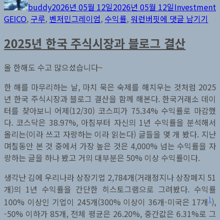
쓴
성
테
buddy
2026년 05월 12일
2026년 05월 12일
Investment
이
일
고
벤
GEICO
,
구루
,
벤저민그레이엄
,
수익률
,
워런버핏
에 댓글 남기기
자
리
저
2025년 한국 주식시장과 블로그 결산
민
그
레
올 한해도 수고 많으셨습니다~
이
한 해를 마무리하는 날, 마치 묵은 숙제를 해치우는 것처럼 2025
엄
년 한국 주식시장과 블로그 결산을 함께 해본다. 한국거래소 데이
의
터를 찾아보니 어제(12/30) 코스피가 75.34% 수익률로 마감했
30
다. 코스닥은 38.97%, 아침부터 자신의 1년 수익률을 분석해서
년
올리는(이라 쓰고 자랑하는 이라 읽는다) 글들을 몇 개 봤다. 지난
수
며칠동안 본 것 중에서 가장 높은 것은 4,000% 넘는 수익률을 자
익
랑하는 글을 하나 봤고 거의 대부분은 50% 이상 수익률이다.
률
생각난 김에 우리나라 상장기업 2,784개(거래정지나 상장폐지 51
개)의 1년 수익률을 간단한 히스토그램으로 그려봤다. 수익률
1
100% 이상인 기업이 245개(300% 이상이 36개-미국은 17개
),
-50% 이하가 85개, 전체 평균은 26.20%, 중간값은 6.31%로 그