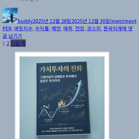
글
작
카
쓴
성
테
buddy
2025년 12월 28일
2025년 12월 30일
Investment
이
일
고
한
PER
,
버핏지수
,
수익률
,
예언
,
예측
,
전망
,
코스피
,
한국의개
에 댓
자
리
국
글 남기기
글
페
페
주
1
2
다음 쪽
이
이
식
페
지
지
시
이
장
을
지
이
매
끄
는
김
원
동
력
은
무