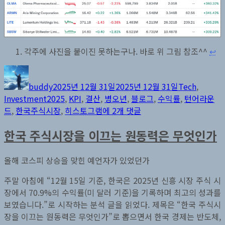
각주에 사진을 붙이진 못하는구나. 바로 위 그림 참조^^
↩︎
글
작
카
쓴
성
테
buddy
2025년 12월 31일
2025년 12월 31일
Tech
,
이
일
고
태
Investment
2025
,
KPI
,
결산
,
병오년
,
블로그
,
수익률
,
턴어라운
자
리
그
2025
드
,
한국주식시장
,
히스토그램
에 2개 댓글
년
한국 주식시장을 이끄는 원동력은 무엇인가
한
국
주
올해 코스피 상승을 맞힌 예언자가 있었던가
식
주말 아침에 “12월 15일 기준, 한국은 2025년 신흥 시장 주식 시
시
장에서 70.9%의 수익률(미 달러 기준)을 기록하며 최고의 성과를
장
보였습니다.”로 시작하는 분석 글을 읽었다. 제목은 “한국 주식시
과
장을 이끄는 원동력은 무엇인가”로 뽑으면서 한국 경제는 반도체,
블