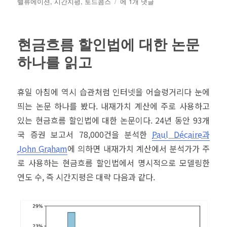
성
테
마
그
밸류에이션
,
시간지평
,
토드콤스
에 1개 댓글
일
고
이
자
리
크
로
현금흐름 할인법에 대한 논문
소
프
하나를 읽고
트
MSFT
휴일 아침에 역시 습관처럼 인터넷을 어슬렁거리다 눈에
띄는 논문 하나를 봤다. 내재가치 계산에 주로 사용하고
있는 현금흐름 할인법에 대한 논문이다. 24년 동안 93개
국 증권 보고서 78,000건을 분석한
Paul Décaire과
John Graham
에 의하면 내재가치 계산에서 분석가가 주
로 사용하는 현금흐름 할인법에서 명시적으로 모델링한
연도 수, 즉 시간지평은 대략 다음과 같다.