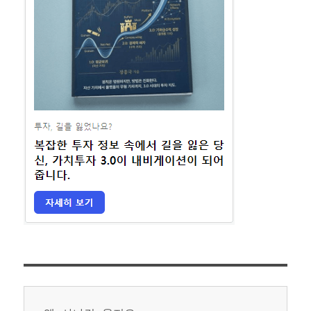
문
하
나
를
읽
고