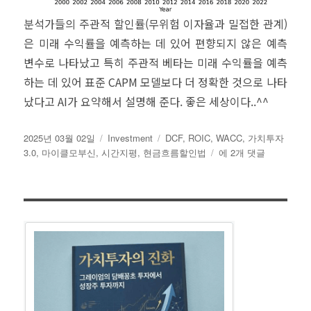
분석가들의 주관적 할인률(무위험 이자율과 밀접한 관계)
은 미래 수익률을 예측하는 데 있어 편향되지 않은 예측
변수로 나타났고 특히 주관적 베타는 미래 수익률을 예측
하는 데 있어 표준 CAPM 모델보다 더 정확한 것으로 나타
났다고 AI가 요약해서 설명해 준다. 좋은 세상이다..^^
작
카
태
2025년 03월 02일
Investment
DCF
,
ROIC
,
WACC
,
가치투자
성
테
그
현
3.0
,
마이클모부신
,
시간지평
,
현금흐름할인법
에 2개 댓글
일
고
금
자
리
흐
름
할
인
법
에
대
한
논