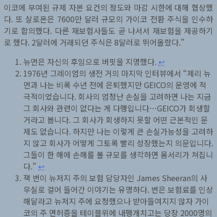
이코에 부여된 규제 자본 요건의 정도와 마감 시한에 대해 협상했
다. 또 살로몬은 7600만 달러 규모의 가이코 전환 주식을 인수하
기로 합의했다. 다른 재보험사들도 곧 나서서 재보험을 제공하기
로 했다. 2달러에 거래되던 주식은 8달러로 뛰어올랐다.”
뉴먼은 자신의 후임으로 버핏을 지명했다.
↩︎
1976년 그레이엄의 생전 거의 마지막 인터뷰에서 “제리 뉴
먼과 나는 비록 수년 전에 은퇴했지만 GEICO의 운영에 적
극적이었습니다. 회사의 엄청난 손실을 고려하면 나는 지금
그 회사와 관련이 없다는 게 다행입니다…GEICO가 회생할
거라고 봅니다. 그 회사가 회생하지 못할 어떤 근본적인 문
제도 없습니다. 하지만 나는 이렇게 큰 손실가능성을 고려하
지 않고 회사가 어떻게 그토록 빨리 성장했는지 의문입니다.
그들이 한 해에 손해를 볼 규모를 생각하면 몸서리가 쳐집니
다.”
↩︎
잭 번이 뉴저지 주의 보험 담당자인 James Sheeran의 사
무실로 걸어 들어간 이야기는 유명하다. 번은 보험료를 인상
해달라고 뉴저지 주에 요청했으나 받아들여지지 않자 가이
코의 주 면허증을 테이블위에 내팽개치고는 당장 2000명의