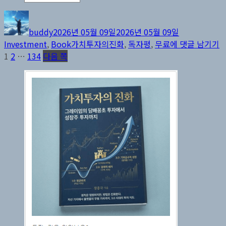
글
작
카
쓴
성
테
buddy
2026년 05월 09일
2026년 05월 09일
이
일
고
태
책
Investment
,
Book
가치투자의진화
,
독자평
,
무료
에 댓글 남기기
자
리
글
페
페
페
그
을
1
2
…
134
다음 쪽
이
이
이
무
페
지
지
지
료
이
로
제
지
공
매
한
다
김
지
만
지
금
까
지
겨