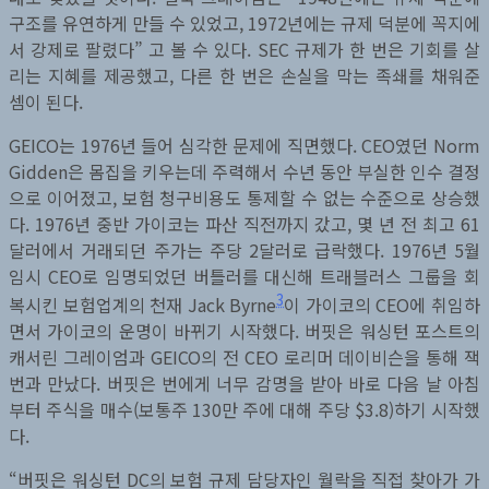
구조를 유연하게 만들 수 있었고, 1972년에는 규제 덕분에 꼭지에
서 강제로 팔렸다” 고 볼 수 있다. SEC 규제가 한 번은 기회를 살
리는 지혜를 제공했고, 다른 한 번은 손실을 막는 족쇄를 채워준
셈이 된다.
GEICO는 1976년 들어 심각한 문제에 직면했다. CEO였던 Norm
Gidden은 몸집을 키우는데 주력해서 수년 동안 부실한 인수 결정
으로 이어졌고, 보험 청구비용도 통제할 수 없는 수준으로 상승했
다. 1976년 중반 가이코는 파산 직전까지 갔고, 몇 년 전 최고 61
달러에서 거래되던 주가는 주당 2달러로 급락했다. 1976년 5월
임시 CEO로 임명되었던 버틀러를 대신해 트래블러스 그룹을 회
3
복시킨 보험업계의 천재 Jack Byrne
이 가이코의 CEO에 취임하
면서 가이코의 운명이 바뀌기 시작했다. 버핏은 워싱턴 포스트의
캐서린 그레이엄과 GEICO의 전 CEO 로리머 데이비슨을 통해 잭
번과 만났다. 버핏은 번에게 너무 감명을 받아 바로 다음 날 아침
부터 주식을 매수(보통주 130만 주에 대해 주당 $3.8)하기 시작했
다.
“버핏은 워싱턴 DC의 보험 규제 담당자인 월락을 직접 찾아가 가