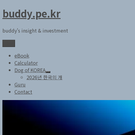
콘
buddy.pe.kr
텐
츠
buddy's insight & investment
로
바
메뉴
로
가
eBook
기
Calculator
Dog of KOREA
하
2026년 한국의 개
위
Guru
메
Contact
뉴
확
장