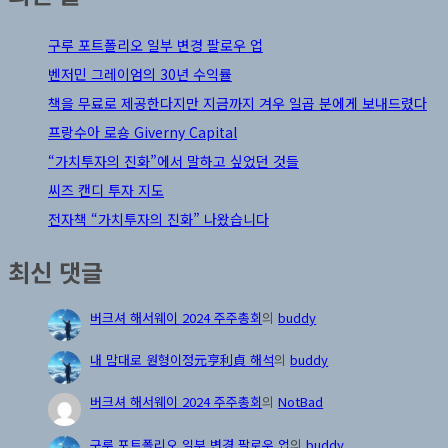
구루 포트폴리오 일부 변경 팔로우 업
벤저민 그레이엄의 30년 수익률
책을 무료로 제공한다지만 지금까지 겨우 일곱 분에게 보내드렸다
프랑수아 로숑 Giverny Capital
“가치투자의 진화”에서 말하고 싶었던 것들
씨즈 캔디 투자 지도
전자책 “가치투자의 진화” 나왔습니다
최신 댓글
버크셔 해서웨이 2024 주주총회
의
buddy
내 맘대로 원형이정元亨利貞 해석
의
buddy
버크셔 해서웨이 2024 주주총회
의
NotBad
구루 포트폴리오 일부 변경 팔로우 업
의
buddy