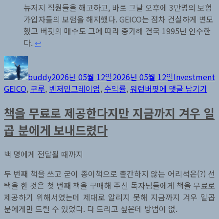
뉴저지 직원들을 해고하고, 바로 그날 오후에 3만명의 보험
가입자들의 보험을 해지했다. GEICO는 점차 건실하게 변모
했고 버핏의 매수도 그에 따라 증가해 결국 1995년 인수한
다.
↩︎
글
작
카
쓴
성
테
buddy
2026년 05월 12일
2026년 05월 12일
Investment
이
일
고
벤
GEICO
,
구루
,
벤저민그레이엄
,
수익률
,
워런버핏
에 댓글 남기기
자
리
저
책을 무료로 제공한다지만 지금까지 겨우 일
민
그
곱 분에게 보내드렸다
레
이
백 명에게 전달될 때까지
엄
의
두 번째 책을 쓰고 굳이 종이책으로 출간하지 않는 어리석은(?) 선
30
택을 한 것은 첫 번째 책을 구매해 주신 독자님들에게 책을 무료로
년
제공하기 위해서였는데 제대로 알리지 못해 지금까지 겨우 일곱
수
분에게만 드릴 수 있었다. 다 드리고 싶은데 방법이 없.
익