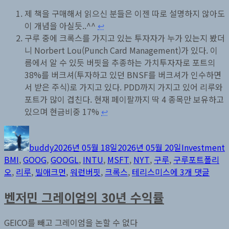
제 책을 구매해서 읽으신 분들은 이젠 따로 설명하지 않아도
이 개념을 아실듯..^^
↩︎
구루 중에 크록스를 가지고 있는 투자자가 누가 있는지 봤더
니 Norbert Lou(Punch Card Management)가 있다. 이
름에서 알 수 있듯 버핏을 추종하는 가치투자자로 포트의
38%를 버크셔(투자하고 있던 BNSF를 버크셔가 인수하면
서 받은 주식)로 가지고 있다. PDD까지 가지고 있어 리루와
포트가 많이 겹친다. 현재 페이팔까지 딱 4 종목만 보유하고
있으며 현금비중 17%
↩︎
글
작
카
쓴
성
테
buddy
2026년 05월 18일
2026년 05월 20일
Investment
이
일
고
BMI
,
GOOG
,
GOOGL
,
INTU
,
MSFT
,
NYT
,
구루
,
구루포트폴리
자
리
구
오
,
리루
,
빌애크먼
,
워런버핏
,
크록스
,
테리스미스
에 3개 댓글
루
벤저민 그레이엄의 30년 수익률
포
트
폴
GEICO를 빼고 그레이엄을 논할 수 없다