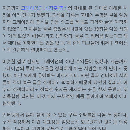
리
지금까지
그레이엄의 성장주 공식
의 제대로 된 의미를 이해한 사
오
람을 아직 만나지 못했다. 공식을 다루는 국내외 수많은 글을 읽었
일
지만 그레이엄이 공식을 만든 의도를 제대로 파악한 글은 아직까
부
지 없었다. 그 이유는 물론 증권분석 4판에 있는 39장을 읽은 사람
변
이 거의 없었기 때문이라고 생각한다. 물론 그 챕터를 읽는다고 해
경
서 제대로 이해한다는 법은 없다. 꽤 깊게 파고들어야한다. 책에선
팔
이걸 간단하게 설명하기도 했는데..
로
우
비슷한 걸로 벤저민 그레이엄의 30년 수익률이 있겠다. 지금까지
업
그레이엄의 투자 수익률을 정확하게 아는 사람을 아직 만나지 못
했다. 이건 AI에게 물어봐도 마찬가지다. AI란 결국 인터넷에 사람
들이 적어 놓은 글을 검색하고 학습하기때문에 당연한 결과다. 아
무리 검색하더라도 정확한 숫자를 제시하는 곳을 찾지 못했다. 두
리뭉실한 답변뿐. 이것 역시 구체적인 예를 들어가며 책에서 이미
설명했다.
인터넷에서 많이 찾아 볼 수 있는 구루 수익률은 다음 두 장이다.
누가 작성해서 이런 대표성을 얻었는진 모르겠지만 많이들 인용
하는 그림이다. 거기에 공통으로 그레이엄이 들어 있다.