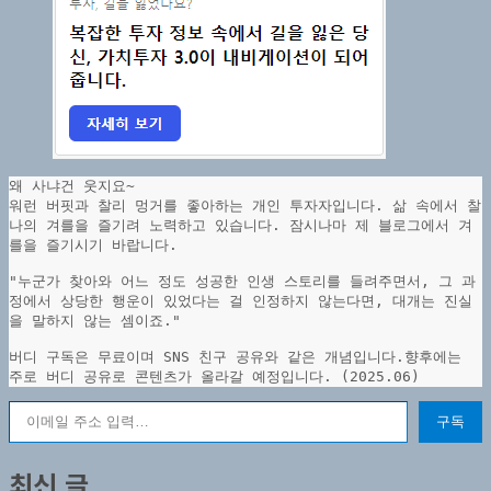
우
일
곱
분
에
게
보
왜 사냐건 웃지요~
내
워런 버핏과 찰리 멍거를 좋아하는 개인 투자자입니다. 삶 속에서 찰
나의 겨를을 즐기려 노력하고 있습니다. 잠시나마 제 블로그에서 겨
드
를을 즐기시기 바랍니다.
렸
"누군가 찾아와 어느 정도 성공한 인생 스토리를 들려주면서, 그 과
다
정에서 상당한 행운이 있었다는 걸 인정하지 않는다면, 대개는 진실
을 말하지 않는 셈이죠."
버디 구독은 무료이며 SNS 친구 공유와 같은 개념입니다.향후에는 
주로 버디 공유로 콘텐츠가 올라갈 예정입니다. (2025.06)
이메일 주소 입력…
구독
최신 글