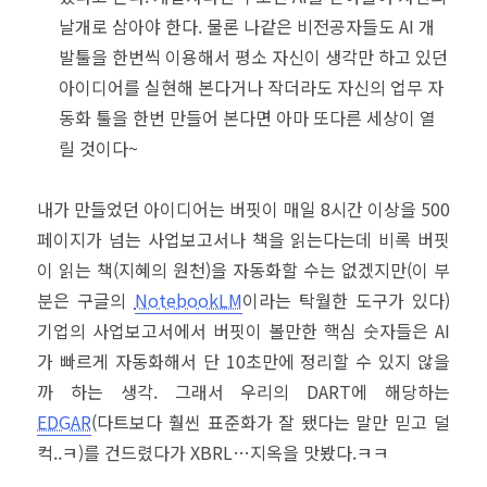
날개로 삼아야 한다. 물론 나같은 비전공자들도 AI 개
발툴을 한번씩 이용해서 평소 자신이 생각만 하고 있던
아이디어를 실현해 본다거나 작더라도 자신의 업무 자
동화 툴을 한번 만들어 본다면 아마 또다른 세상이 열
릴 것이다~
내가 만들었던 아이디어는 버핏이 매일 8시간 이상을 500
페이지가 넘는 사업보고서나 책을 읽는다는데 비록 버핏
이 읽는 책(지혜의 원천)을 자동화할 수는 없겠지만(이 부
분은 구글의
NotebookLM
이라는 탁월한 도구가 있다)
기업의 사업보고서에서 버핏이 볼만한 핵심 숫자들은 AI
가 빠르게 자동화해서 단 10초만에 정리할 수 있지 않을
까 하는 생각. 그래서 우리의 DART에 해당하는
EDGAR
(다트보다 훨씬 표준화가 잘 됐다는 말만 믿고 덜
컥..ㅋ)를 건드렸다가 XBRL…지옥을 맛봤다.ㅋㅋ