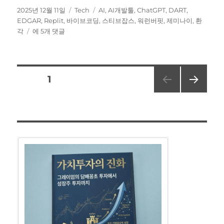
작
카
태
2025년 12월 11일
Tech
AI
,
AI개발툴
,
ChatGPT
,
DART
,
성
테
그
EDGAR
,
Replit
,
바이브코딩
,
스티브잡스
,
워런버핏
,
제미나이
,
환
일
6
고
각
에 5개 댓글
자
일
리
동
안
글
AI
페이지
1
개
발
다음
페
툴
쪽
과
이
바
이
지
브
코
딩
매
하
며
김
느
낀
점