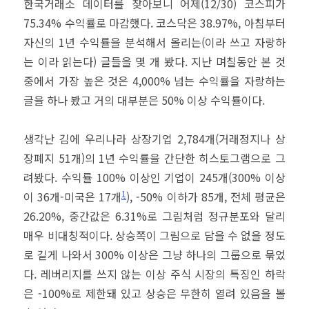
한국거래소 데이터를 찾아보니 어제(12/30) 코스피가
75.34% 수익률로 마감했다. 코스닥은 38.97%, 아침부터
자신의 1년 수익률을 분석해서 올리는(이라 쓰고 자랑하
는 이라 읽는다) 글들을 몇 개 봤다. 지난 며칠동안 본 것
중에서 가장 높은 것은 4,000% 넘는 수익률을 자랑하는
글을 하나 봤고 거의 대부분은 50% 이상 수익률이다.
생각난 김에 우리나라 상장기업 2,784개(거래정지나 상
장폐지 51개)의 1년 수익률을 간단한 히스토그램으로 그
려봤다. 수익률 100% 이상인 기업이 245개(300% 이상
1
이 36개-미국은 17개
), -50% 이하가 85개, 전체 평균은
26.20%, 중간값은 6.31%로 그림처럼 정규분포와 달리
매우 비대칭적이다. 상승쪽이 그림으로 담을 수 없을 정도
로 길게 나와서 300% 이상은 그냥 하나의 그룹으로 묶었
다. 레버리지를 쓰지 않는 이상 주식 시장의 특징인 하락
은 -100%로 제한돼 있고 상승은 무한히 열려 있음을 볼