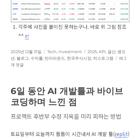
각주에 사진을 붙이진 못하는구나. 바로 위 그림 참조
^^
↩︎
작
카
태
2025년 12월 31일
Tech
,
Investment
2025
,
KPI
,
결산
,
병오
성
테
그
2025
년
,
블로그
,
수익률
,
턴어라운드
,
한국주식시장
,
히스토그램
에 2
일
고
년
개 댓글
자
리
한
국
주
6일 동안 AI 개발툴과 바이브
식
시
코딩하며 느낀 점
장
과
프로젝트 후반부 수정 지옥을 미리 피하는 방법
블
로
그
토요일부터 오늘까지 틈틈이 시간내서 AI 개발 툴(
replit
)
결