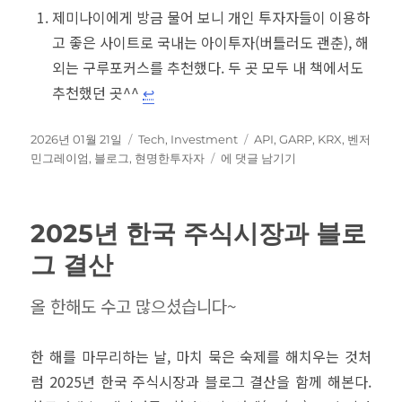
제미나이에게 방금 물어 보니 개인 투자자들이 이용하
고 좋은 사이트로 국내는 아이투자(버틀러도 괜춘), 해
외는 구루포커스를 추천했다. 두 곳 모두 내 책에서도
추천했던 곳^^
↩︎
작
카
태
2026년 01월 21일
Tech
,
Investment
API
,
GARP
,
KRX
,
벤저
성
테
블
그
민그레이엄
,
블로그
,
현명한투자자
에 댓글 남기기
일
고
로
자
리
그
소
2025년 한국 주식시장과 블로
소
한
그 결산
변
경
올 한해도 수고 많으셨습니다~
한 해를 마무리하는 날, 마치 묵은 숙제를 해치우는 것처
럼 2025년 한국 주식시장과 블로그 결산을 함께 해본다.