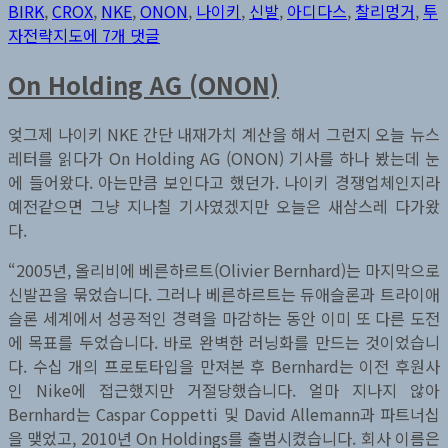
이
일
고
BIRK
,
CROX
,
NKE
,
ONON
,
나이키
,
신발
,
아디다스
,
찰리멍거
,
투
자
리
나
자전략지도
에 7개 댓글
이
On Holding AG (ONON)
키
NKE
엊그제 나이키 NKE 간단 내재가치 계산을 해서 그런지 오늘 뉴스
레터를 읽다가 On Holding AG (ONON) 기사를 하나 봤는데 눈
에 들어왔다. 아는만큼 보인다고 했던가. 나이키 경쟁업체인지라
예전같으면 그냥 지나칠 기사였겠지만 오늘은 새삼스레 다가왔
다.
“2005년, 올리비에 베른하르트(Olivier Bernhard)는 마지막으로
신발끈을 묶었습니다. 그러나 베른하르트는 듀애슬론과 트라이애
슬론 세계에서 성공적인 경력을 마감하는 동안 이미 또 다른 도전
에 목표를 두었습니다. 바로 완벽한 러닝화를 만드는 것이었습니
다. 수십 개의 프로토타입을 만져본 후 Bernhard는 이전 후원사
인 Nike에 접근했지만 거절당했습니다. 얼마 지나지 않아
Bernhard는 Caspar Coppetti 및 David Allemann과 파트너십
을 맺었고, 2010년 On Holdings를 출범시켰습니다. 회사 이름은