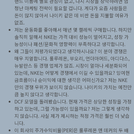
랜드 이름에 별로 관심이 없고, 다시 시장을 장악하려면 엄
청난 마케팅 전략이 필요할 겁니다. 게다가 요즘 사람들은
돈이 많지 않아서 나이키 같은 데 비싼 돈을 지불할 여유가
없죠.
저는 운동화를 좋아해서 매년 몇 켤레씩 구매합니다. 하지만
솔직히 말해서 NKE는 가격 대비 성능이 떨어지고, 성장 가
능성이나 패션/문화적 영향력이 부족하다고 생각합니다.
왜 그들이 저평가되었다고 생각하시나요? 이 분야 경쟁은
매우 치열합니다. 룰루레몬, 부오리, 언더아머드, 아디다스,
뉴발란스 등 경쟁 업체가 많죠. 시장이 얼마나 세분화되어
있는데, NKE는 어떻게 경쟁에서 이길 수 있을까요? 잉여현
금흐름이나 순이익에 대한 생각은 어떠신가요? 저는 NKE
만의 경쟁 우위가 보이지 않습니다. 나이키의 가치는 예전만
큼 높지 않다고 생각합니다.
DCF 모델을 돌려봤습니다. 현재 가격은 상당한 성장을 가정
하고 있는데, 그럴 가능성이 있을까요? 저는 그렇게 생각하
지 않습니다. 사실 제가 제시하는 적정 가격은 훨씬 더 낮습
니다.
이 회사의 주가수익비율(PER)은 룰루레몬 앤 데커의 두 배