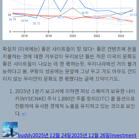
확실히 (미국에는) 좋은 사이트들이 참 많다~ 좋은 컨텐츠에 돈을
지불하는 것에 대한 거부감이 우리보단 훨씬 적은 미국의 문화도
좋은 사이트들이 나오는 데 한 몫하는듯. 우리나라에선 거의 불가
능하다고 봄. 쿠팡의 성공에는 문앞에 그냥 두고 가도 아무도 건드
리지 않는 우리만의 문화도 한 몫했다는 글에 끄덕이기도.
2025년 1분기 보고서에 의하면 퍼싱 스퀘어가 보유한 나이
키(NYSE:NKE) 주식 1,880만 주를 장외(OTC) 콜 옵션으로
전환하여 유사한 경제적 노출을 유지하고 있는 것으로 보인
다.
↩︎
글
작
카
쓴
성
테
buddy
2025년 12월 24일
2025년 12월 26일
Investment