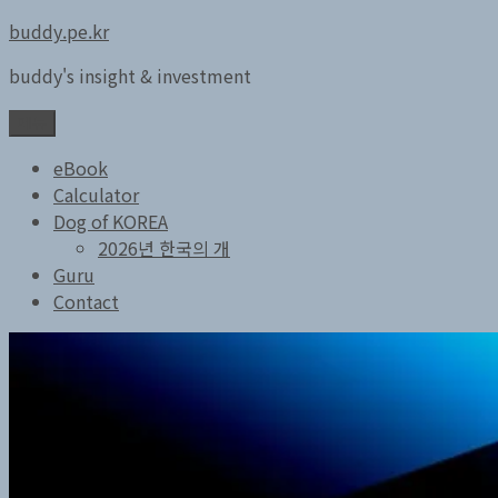
콘
buddy.pe.kr
텐
buddy's insight & investment
츠
로
메뉴
바
로
eBook
가
Calculator
기
Dog of KOREA
2026년 한국의 개
Guru
Contact