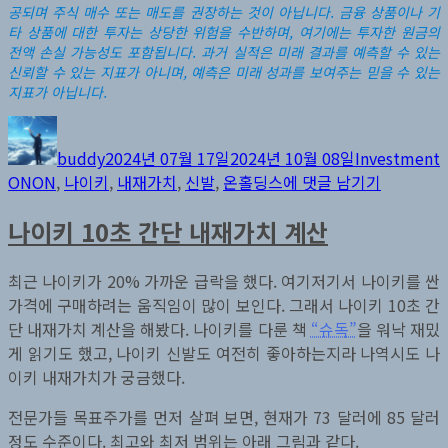
공되며 주식 매수 또는 매도를 권장하는 것이 아닙니다.
금융 상품이나 기
타 상품에 대한 투자는 상당한 위험을 수반하며, 여기에는 투자한 원금의
전액 손실 가능성도 포함됩니다. 과거 실적은 미래 결과를 예측할 수 있는
신뢰할 수 있는 지표가 아니며, 예측은 미래 성과를 보여주는 믿을 수 있는
지표가 아닙니다.
글
작
카
쓴
성
테
buddy
2024년 07월 17일
2024년 10월 08일
Investment
이
일
고
On
ONON
,
나이키
,
내재가치
,
신발
,
온홀딩스
에 댓글 남기기
자
리
Holding
나이키 10초 간단 내재가치 계산
AG
(ONON)
최근 나이키가 20% 가까운 급락을 했다. 여기저기서 나이키를 싼
가격에 구매하려는 움직임이 많이 보인다. 그래서 나이키 10초 간
단 내재가치 계산을 해봤다. 나이키를 다룬 책
“슈독”
을 워낙 재밌
게 읽기도 했고, 나이키 신발도 여전히 좋아하는지라 나역시도 나
이키 내재가치가 궁금했다.
전문가들 목표주가를 먼저 살펴 보면, 현재가 73 달러에 85 달러
정도 수준이다. 최고와 최저 범위는 아래 그림과 같다.