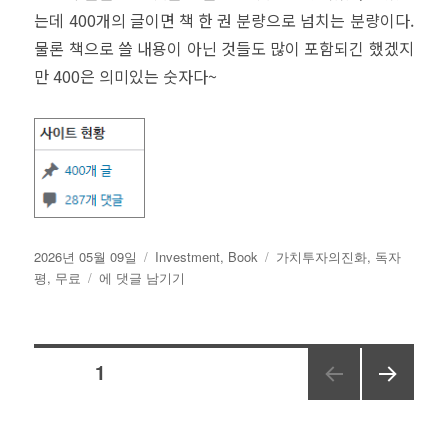
는데 400개의 글이면 책 한 권 분량으로 넘치는 분량이다.
물론 책으로 쓸 내용이 아닌 것들도 많이 포함되긴 했겠지
만 400은 의미있는 숫자다~
작
카
태
2026년 05월 09일
Investment
,
Book
가치투자의진화
,
독자
성
책
테
그
평
,
무료
에 댓글 남기기
일
을
고
자
무
리
료
글
로
페이지
1
제
공
다음
페
한
쪽
다