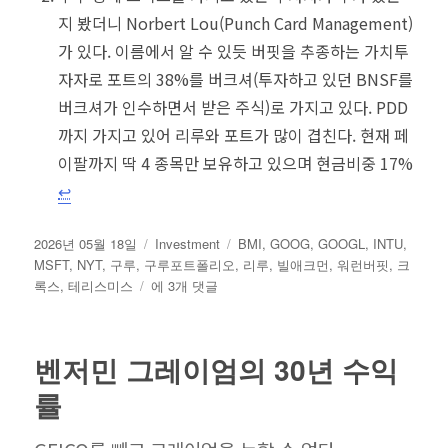
지 봤더니 Norbert Lou(Punch Card Management)
가 있다. 이름에서 알 수 있듯 버핏을 추종하는 가치투
자자로 포트의 38%를 버크셔(투자하고 있던 BNSF를
버크셔가 인수하면서 받은 주식)로 가지고 있다. PDD
까지 가지고 있어 리루와 포트가 많이 겹친다. 현재 페
이팔까지 딱 4 종목만 보유하고 있으며 현금비중 17%
↩︎
작
카
태
2026년 05월 18일
Investment
BMI
,
GOOG
,
GOOGL
,
INTU
,
성
테
그
MSFT
,
NYT
,
구루
,
구루포트폴리오
,
리루
,
빌애크먼
,
워런버핏
,
크
일
구
고
록스
,
테리스미스
에 3개 댓글
자
루
리
포
트
벤저민 그레이엄의 30년 수익
폴
리
률
오
일