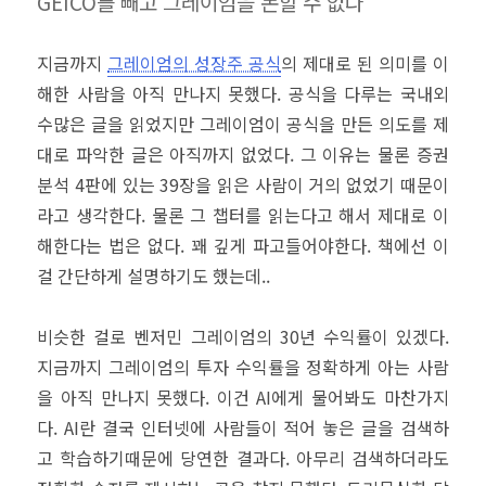
GEICO를 빼고 그레이엄을 논할 수 없다
부
변
경
지금까지
그레이엄의 성장주 공식
의 제대로 된 의미를 이
팔
해한 사람을 아직 만나지 못했다. 공식을 다루는 국내외
로
우
수많은 글을 읽었지만 그레이엄이 공식을 만든 의도를 제
업
대로 파악한 글은 아직까지 없었다. 그 이유는 물론 증권
분석 4판에 있는 39장을 읽은 사람이 거의 없었기 때문이
라고 생각한다. 물론 그 챕터를 읽는다고 해서 제대로 이
해한다는 법은 없다. 꽤 깊게 파고들어야한다. 책에선 이
걸 간단하게 설명하기도 했는데..
비슷한 걸로 벤저민 그레이엄의 30년 수익률이 있겠다.
지금까지 그레이엄의 투자 수익률을 정확하게 아는 사람
을 아직 만나지 못했다. 이건 AI에게 물어봐도 마찬가지
다. AI란 결국 인터넷에 사람들이 적어 놓은 글을 검색하
고 학습하기때문에 당연한 결과다. 아무리 검색하더라도