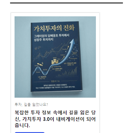
이
지
만
지
지
금
까
매
지
겨
김
우
일
곱
분
에
게
보
내
드
렸
다