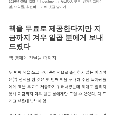
작
카
태
2026년 05월 12일
Investment
GEICO
,
구루
,
벤저민그레이
성
테
벤
그
엄
,
수익률
,
워런버핏
에 댓글 남기기
일
고
저
자
리
민
그
책을 무료로 제공한다지만 지
레
이
금까지 겨우 일곱 분에게 보내
엄
드렸다
의
30
년
백 명에게 전달될 때까지
수
익
률
두 번째 책을 쓰고 굳이 종이책으로 출간하지 않는 어리석
은(?) 선택을 한 것은 첫 번째 책을 구매해 주신 독자님들
에게 책을 무료로 제공하기 위해서였는데 제대로 알리지
못해 지금까지 겨우 일곱 분에게만 드릴 수 있었다. 다 드
리고 싶은데 방법이 없.