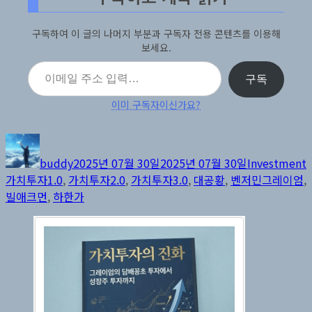
구독하여 이 글의 나머지 부분과 구독자 전용 콘텐츠를 이용해
보세요.
이메일 주소 입력…
구독
이미 구독자이신가요?
글
작
카
쓴
성
테
buddy
2025년 07월 30일
2025년 07월 30일
Investment
이
일
고
가치투자1.0
,
가치투자2.0
,
가치투자3.0
,
대공황
,
벤저민그레이엄
,
자
리
빌애크먼
,
하한가