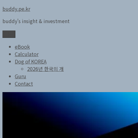
콘
buddy.pe.kr
텐
buddy's insight & investment
츠
로
메뉴
바
로
eBook
가
Calculator
기
Dog of KOREA
2026년 한국의 개
Guru
Contact