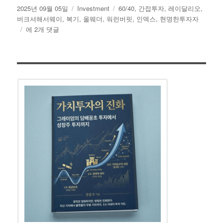
작
카
태
2025년 09월 05일
Investment
60/40
,
간접투자
,
레이달리오
,
성
테
그
버크셔해서웨이
,
복기
,
올웨더
,
워런버핏
,
인덱스
,
현명한투자자
일
5
고
에 2개 댓글
자
년
리
전
추
천
했
던
간
접
투
자
방
법
수
익
률
비
교