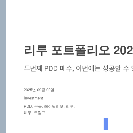
리루 포트폴리오 202
두번째 PDD 매수, 이번에는 성공할 수
작
2025년 09월 02일
성
카
Investment
일
테
태
PDD
,
구글
,
레이달리오
,
리루
,
자
고
그
테무
,
트럼프
리