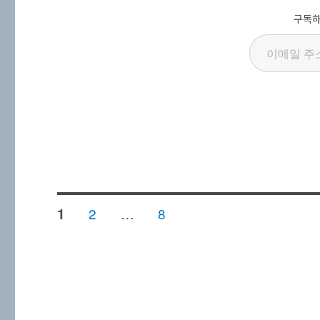
구독하
이메일 주소 입력…
글
페
페
페
2
…
8
1
이
이
이
지
지
지
페
이
지