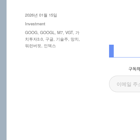
작
2026년 01월 15일
성
카
Investment
일
테
태
GOOG
,
GOOGL
,
M7
,
VGT
,
가
자
고
그
치투자3.0
,
구글
,
기술주
,
망치
,
리
워런버핏
,
인덱스
구독하
이메일 주소 입력…