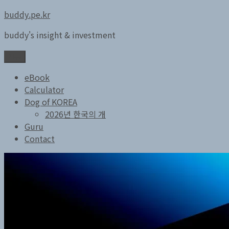
콘
buddy.pe.kr
텐
buddy's insight & investment
츠
로
메뉴
바
로
eBook
가
Calculator
기
Dog of KOREA
2026년 한국의 개
Guru
Contact