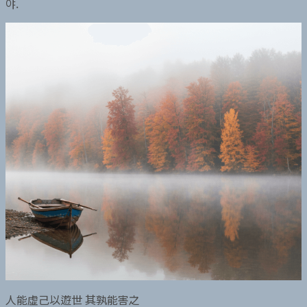
야.
人能虛己以遊世 其孰能害之