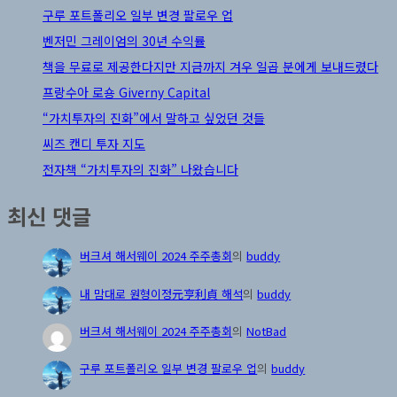
구루 포트폴리오 일부 변경 팔로우 업
벤저민 그레이엄의 30년 수익률
책을 무료로 제공한다지만 지금까지 겨우 일곱 분에게 보내드렸다
프랑수아 로숑 Giverny Capital
“가치투자의 진화”에서 말하고 싶었던 것들
씨즈 캔디 투자 지도
전자책 “가치투자의 진화” 나왔습니다
최신 댓글
버크셔 해서웨이 2024 주주총회
의
buddy
내 맘대로 원형이정元亨利貞 해석
의
buddy
버크셔 해서웨이 2024 주주총회
의
NotBad
구루 포트폴리오 일부 변경 팔로우 업
의
buddy