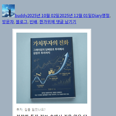
글
작
카
태
쓴
성
테
그
buddy
2025년 10월 02일
2025년 12월 01일
Diary
명절
,
이
일
고
buddy
방문자
,
블로그
,
빈배
,
한가위
에 댓글 남기기
자
리
가
늘
어
나
는
것
은
기
분
좋
은
일