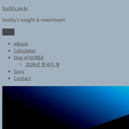
콘
buddy.pe.kr
텐
buddy's insight & investment
츠
로
메뉴
바
로
eBook
가
Calculator
기
Dog of KOREA
2026년 한국의 개
Guru
Contact