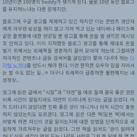
10년이면 100명의 buddy가 생기게 된다. 물론 10년 동안 블로그
를 유지하느냐는 다른 문제지만.
블로그에 구글 광고를 게재하고 있긴 하지만 이는 콘텐츠 생산자
에게 아무런 보상을 하지 않고 거져 먹고 있는 네이버나 페이스북
같은 플랫폼에 대한 반감일 뿐 광고를 통해 돈을 벌 생각은 애시당
초 안하고 있다. 이미 지적했듯 블로그 광고를 통해 제대로 돈을
벌기 위해서는 트래픽을 영혼까지 끌어 모아야 하는데 그럴려면
자극적인 콘텐츠나 급등 검색어를 끊임없이 쫓아 다녀야 하는
디
지털 노가다
를 반드시 해야 한다. 이런 한적한 오두막 집을 지어서
는 할 수도 없는 일..ㅋ 더구나 트래픽이 급증하면 불편해지는 내
성정상..
엊그제 읽은 글에서 “시장”과 “자연”을 예로 들며 결국 좋은 것은
비록 시간이 걸릴지라도 자연히 드러나게 된다는 글을 읽었다. 아
직 드러나지 않았다면 진짜 좋은 것이 아니거나 아직 시간이 충분
하지 않았는지도 모르겠다. 엊그제 읽은 다른 책(일본 책)에서는
어떻게 하면 자신의 것을 알리는지에 대한 방법을 단계적으로 세
밀하게 가르쳐주는 글을 읽었다. 그런 책을 읽어도 ‘굳이 알려야
하나’ 싶은 생각이 먼저 드는 나같은 사람은 그저 한 달에 한 명 정