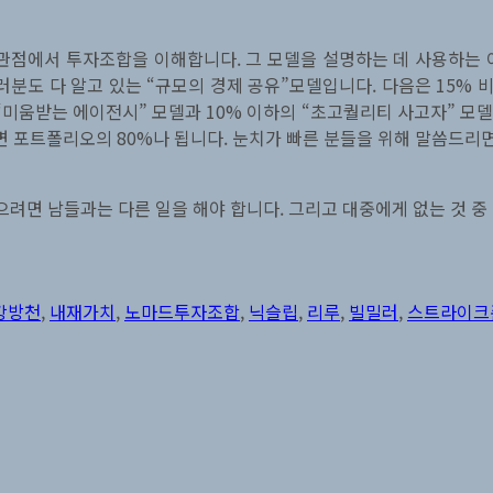
관점에서 투자조합을 이해합니다. 그 모델을 설명하는 데 사용하는 
러분도 다 알고 있는 “규모의 경제 공유”모델입니다. 다음은 15% 
“미움받는 에이전시” 모델과 10% 이하의 “초고퀄리티 사고자” 모델
면 포트폴리오의 80%나 됩니다. 눈치가 빠른 분들을 위해 말씀드리면
으려면 남들과는 다른 일을 해야 합니다. 그리고 대중에게 없는 것 중
태
그
강방천
,
내재가치
,
노마드투자조합
,
닉슬립
,
리루
,
빌밀러
,
스트라이크