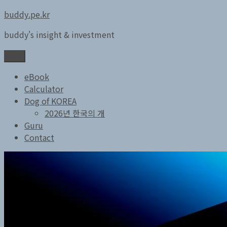
콘
buddy.pe.kr
텐
buddy's insight & investment
츠
로
메뉴
바
로
eBook
가
Calculator
기
Dog of KOREA
2026년 한국의 개
Guru
Contact