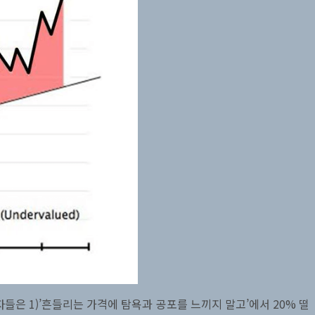
은 1)’흔들리는 가격에 탐욕과 공포를 느끼지 말고’에서 20% 떨