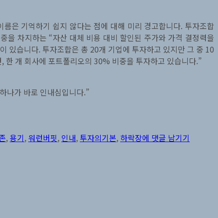
이름은 기억하기 쉽지 않다는 점에 대해 미리 경고합니다. 투자조합
비중을 차지하는 “자산 대체 비용 대비 할인된 주가와 가격 결정력을
이 있습니다. 투자조합은 총 20개 기업에 투자하고 있지만 그 중 10
, 한 개 회사에 포트폴리오의 30% 비중을 투자하고 있습니다.”
 하나가 바로 인내심입니다.”
하
락
존
,
용기
,
워런버핏
,
인내
,
투자의기본
,
하락장
에 댓글 남기기
장
에
서
되
돌
아
봐