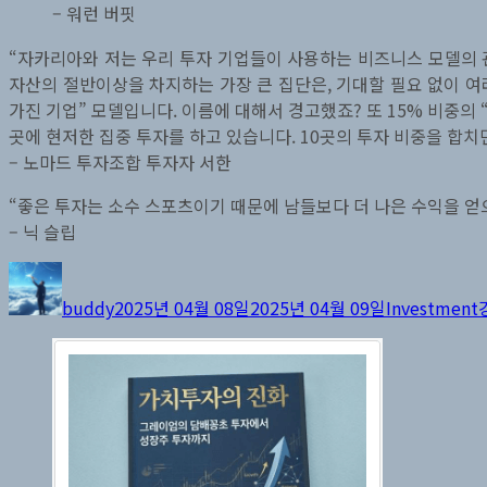
– 워런 버핏
“자카리아와 저는 우리 투자 기업들이 사용하는 비즈니스 모델의 
자산의 절반이상을 차지하는 가장 큰 집단은, 기대할 필요 없이 여
가진 기업” 모델입니다. 이름에 대해서 경고했죠? 또 15% 비중의 
곳에 현저한 집중 투자를 하고 있습니다. 10곳의 투자 비중을 합치
– 노마드 투자조합 투자자 서한
“좋은 투자는 소수 스포츠이기 때문에 남들보다 더 나은 수익을 얻
– 닉 슬립
글
작
카
쓴
성
테
buddy
2025년 04월 08일
2025년 04월 09일
Investment
이
일
고
자
리