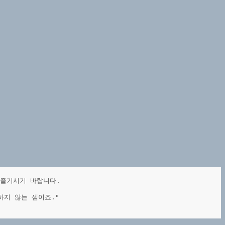
야
할
투
자
의
기
본
 즐기시기 바랍니다.
하지 않는 셈이죠."