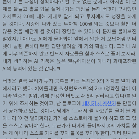
론에 이른 과정이 정확하다고 할 수도 없는 문제다. 하지만 이 문
제를 붙들고 홀로 답을 풀어나가는 과정을 통해 버핏이 구사했던
가치투자 2.0에 대해 제대로 알게 되고 투자에서도 성장을 하게
될 것이다. 시중에 나와 있는 투자책 100권 읽는 것보다 훨씬 더
많은 것을 깨닫게 될 것이라 장담할 수 있다. 이 문제를 물어보진
않았지만 아마도 AI에게 물어봐야 앞에서 말한 저 오답처럼 인터
넷에 널린 뻔하디 뻔한 답만 알려줄 게 거의 확실하다. 그러니 AI
에 너무 의존하지 말고 반드시 자료들을 찾아 스스로 풀어 보시라.
내가 생각하는 AI 거품은 높은 밸류에이션이 아니라 과대포장된
AI의 능력에 있는 것 같다..ㅋ
버핏은 결국 우리가 투자 공부를 하는 목적은 X의 가치를 알기 위
해서라고 했다. X(이를테면 워싱턴포스트)의 가치(정확한 답이 아
니라 일종의 범위, 위에 인용한 버핏도 4~5억 달러라고 했다)를 알
기 위해 조사하는 것이고, 난 블로그에
내재가치 계산기
를 만들어
서 공개하고 있는 것이다. 남에게 ‘그래서 뭘 사요?’를 물어 볼 게
아니라 ‘이건 얼마짜리인가?’ 를 스스로에게 물어야 하고 또 그 답
을 스스로 찾아야 한다. 누군가가 나에게 물어봐서 X의 가치를 찾
는 게 아니라 스스로 가치를 찾아 볼 X를 찾아야 한다. 피터 린치는