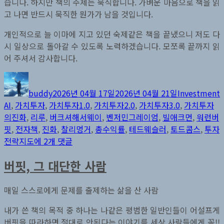
습니다. 하지만 책의 주제는 묵직합니다. 가벼운 마음으로 책을 읽
고 나면 반드시 묵직한 뭔가가 남을 것입니다.
개인적으로 늘 이마에 지고 있던 숙제같은 책을 끝냈으니 저도 다
시 일상으로 돌아갈 수 있도록 노력하겠습니다. 모쪼록 끝까지 읽
어 주셔서 감사합니다.
글
작
카
쓴
성
테
buddy
2026년 04월 17일
2026년 04월 21일
Investment
이
일
고
AI
,
가치투자
,
가치투자1.0
,
가치투자2.0
,
가치투자3.0
,
가치투자
자
리
의진화
,
리루
,
버크셔해서웨이
,
벤저민그레이엄
,
빌애크먼
,
워런버
핏
,
전자책
,
진화
,
찰리멍거
,
총수익률
,
테드웨슬러
,
토드콤스
,
투자
전
전략지도
에 2개 댓글
자
버핏, 그 대단한 사람
책
“가
치
매일 스스로에게 문제를 출제하는 삶을 산 사람
투
내가 쓴 책의 목적 중 하나는 나같은 평범한 일반인들이 어설프게
자
버핏을 따라하면 절대로 안된다는 이야기를 세상 사람들에게 꼭!!