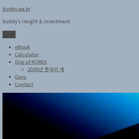
콘
buddy.pe.kr
텐
buddy's insight & investment
츠
로
메뉴
바
로
eBook
가
Calculator
기
Dog of KOREA
2026년 한국의 개
Guru
Contact