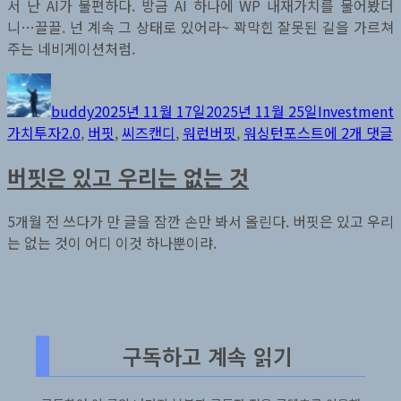
서 난 AI가 불편하다. 방금 AI 하나에 WP 내재가치를 물어봤더
니…끌끌. 넌 계속 그 상태로 있어라~ 꽉막힌 잘못된 길을 가르쳐
주는 네비게이션처럼.
글
작
카
쓴
성
테
buddy
2025년 11월 17일
2025년 11월 25일
Investment
이
일
고
버
가치투자2.0
,
버핏
,
씨즈캔디
,
워런버핏
,
워싱턴포스트
에 2개 댓글
자
리
핏,
버핏은 있고 우리는 없는 것
그
대
단
5개월 전 쓰다가 만 글을 잠깐 손만 봐서 올린다. 버핏은 있고 우리
한
는 없는 것이 어디 이것 하나뿐이랴.
사
람
구독하고 계속 읽기