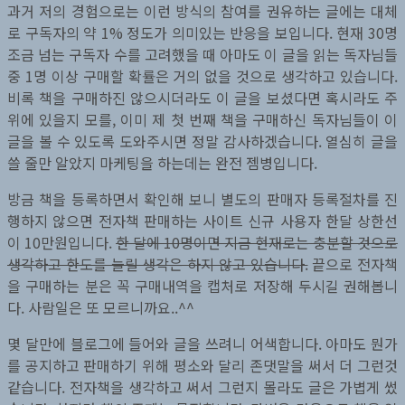
과거 저의 경험으로는 이런 방식의 참여를 권유하는 글에는 대체
로 구독자의 약 1% 정도가 의미있는 반응을 보입니다. 현재 30명
조금 넘는 구독자 수를 고려했을 때 아마도 이 글을 읽는 독자님들
중 1명 이상 구매할 확률은 거의 없을 것으로 생각하고 있습니다.
비록 책을 구매하진 않으시더라도 이 글을 보셨다면 혹시라도 주
위에 있을지 모를, 이미 제 첫 번째 책을 구매하신 독자님들이 이
글을 볼 수 있도록 도와주시면 정말 감사하겠습니다. 열심히 글을
쓸 줄만 알았지 마케팅을 하는데는 완전 젬병입니다.
방금 책을 등록하면서 확인해 보니 별도의 판매자 등록절차를 진
행하지 않으면 전자책 판매하는 사이트 신규 사용자 한달 상한선
이 10만원입니다.
한 달에 10명이면 지금 현재로는 충분할 것으로
생각하고 한도를 늘릴 생각은 하지 않고 있습니다.
끝으로 전자책
을 구매하는 분은 꼭 구매내역을 캡처로 저장해 두시길 권해봅니
다. 사람일은 또 모르니까요..^^
몇 달만에 블로그에 들어와 글을 쓰려니 어색합니다. 아마도 뭔가
를 공지하고 판매하기 위해 평소와 달리 존댓말을 써서 더 그런것
같습니다. 전자책을 생각하고 써서 그런지 몰라도 글은 가볍게 썼