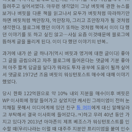
의
들려주고 싶어서였다. 아무런 생각없이 그냥 버핏에 관한 뉴스를
진
보거나 버핏을 다룬 책을 읽고나서 모두가 버핏처럼 따라하기만
화”
하면 버핏처럼 백만장자, 억만장자, 그리고 조만장자가 될 것처럼
나
생각한다. 블로그에 했던 이야기 또하는 것처럼 책에서 이미 다 했
왔
던 이야기를 또 하고 싶진 않고…사실 요즘 이것때문에 블로그에
습
뜸하게 글을 올리게 된다. 이미 다 했던 이야기의 반복..
니
다
과거에 내가 쓴 글 하나가(역시 버핏과 멍거에 대한 글이다) 좋아
그 글을 곱씹으려고 자주 블로그에 들어온다는 댓글에 기분 좋아
져 아주 짧게 답글을 달다가 뭐라도 투자 공부에 도움이 될까 싶어
서 댓글로 1972년 즈음 버핏의 워싱턴포스트 매수에 대해 이야기
했었다.
당시 한화 122억원으로 약 10% 내외 지분을 매수(이후 버핏은
WP 이사회에 정말 들어가고 싶었지만 캐서린 그레이엄이 전혀 눈
치채질 못해서 미디어계에 있던 친구
톰 머피
에게 대신 말해달라
고 부탁해서 결국 이사회에 들어갔다..ㅋ)하고 무려 40년 동안 가
지고 있다가 2013년 아마존의 제프 베조스가 워싱턴포스트를 인
수할 때(우리나라는 이럴 때 대주주 지분만 프리미엄을 붙여 인수