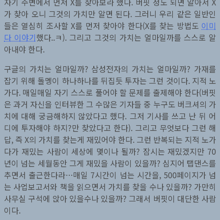
자기 주변에서 먼저 X를 찾아보라 했다. 버핏 정도 되면 알아서 X
가 찾아 오니 그것의 가치만 알면 된다. 그러니 우리 같은 일반인
들은 열심히 조사할 X를 먼저 찾아야 한다(X를 찾는 방법도
이미
다 이야기
했다..ㅋ). 그리고 그것의 가치는 얼마일까를 스스로 알
아내야 한다.
구글의 가치는 얼마일까? 삼성전자의 가치는 얼마일까? 가재를
잡기 위해 돌멩이 하나하나를 뒤집듯 투자는 그런 것이다. 지적 노
가다. 매일매일 자기 스스로 풀어야 할 문제를 출제해야 한다(버핏
은 과거 자신을 인터뷰한 그 수많은 기자들 중 누구도 버크셔의 가
치에 대해 궁금해하지 않았다고 했다. 그저 기사를 쓰고 난 뒤 어
디에 투자해야 하지?만 찾았다고 한다). 그리고 무엇보다 그런 해
답, 즉 X의 가치를 찾는게 재밌어야 한다. 그런 반복되는 지적 노가
다가 재밌는 사람이 세상에 몇이나 될까? 잠시는 재밌겠지만 70
년이 넘는 세월동안 그게 재밌을 사람이 있을까? 심지어 탭댄스를
추면서 출근한다라…매일 7시간이 넘는 시간을, 500페이지가 넘
는 사업보고서와 책을 읽으면서 가치를 찾을 수나 있을까? 가만히
사무실 구석에 앉아 있을수나 있을까? 그래서 버핏이 대단한 사람
이다.