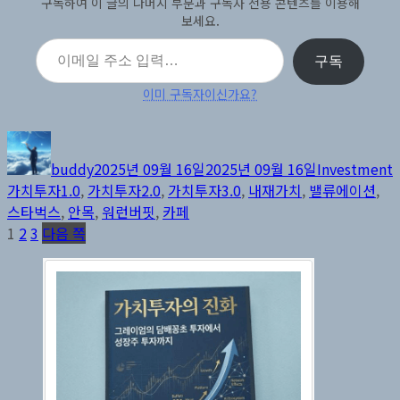
구독하여 이 글의 나머지 부분과 구독자 전용 콘텐츠를 이용해
보세요.
이메일 주소 입력…
구독
이미 구독자이신가요?
글
작
카
쓴
성
테
buddy
2025년 09월 16일
2025년 09월 16일
Investment
이
일
고
가치투자1.0
,
가치투자2.0
,
가치투자3.0
,
내재가치
,
밸류에이션
,
자
리
스타벅스
,
안목
,
워런버핏
,
카페
글
페
페
페
1
2
3
다음 쪽
이
이
이
페
지
지
지
이
지
매
김