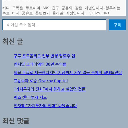
버디 구독은 무료이며 SNS 친구 공유와 같은 개념입니다.향후에는 
주로 버디 공유로 콘텐츠가 올라갈 예정입니다. (2025.06)
이메일 주소 입력…
구독
최신 글
구루 포트폴리오 일부 변경 팔로우 업
벤저민 그레이엄의 30년 수익률
책을 무료로 제공한다지만 지금까지 겨우 일곱 분에게 보내드렸다
프랑수아 로숑 Giverny Capital
“가치투자의 진화”에서 말하고 싶었던 것들
씨즈 캔디 투자 지도
전자책 “가치투자의 진화” 나왔습니다
최신 댓글