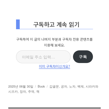
구독하고 계속 읽기
구독하여 이 글의 나머지 부분과 구독자 전용 콘텐츠를
이용해 보세요.
이메일 주소 입력…
구독
이미 구독자이신가요?
작
카
태
2025년 06월 30일
Book
갑골문
,
공자
,
노자
,
백제
,
시라카와
성
테
그
시즈카
,
장자
,
주역
,
책
일
고
자
리