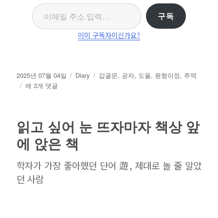
이메일 주소 입력…
구독
이미 구독자이신가요?
작
카
태
2025년 07월 04일
Diary
갑골문
,
공자
,
도올
,
원형이정
,
주역
성
내
테
그
에 3개 댓글
일
맘
고
자
대
리
로
읽고 싶어 눈 뜨자마자 책상 앞
원
형
에 앉은 책
이
정
학자가 가장 좋아했던 단어 遊, 제대로 놀 줄 알았
元
던 사람
亨
利
貞
해
석