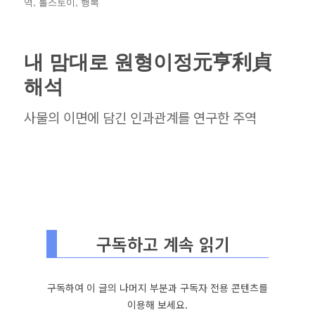
성
테
그
역
,
톨스토이
,
행복
일
고
자
리
내 맘대로 원형이정元亨利貞
해석
사물의 이면에 담긴 인과관계를 연구한 주역
구독하고 계속 읽기
구독하여 이 글의 나머지 부분과 구독자 전용 콘텐츠를
이용해 보세요.