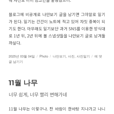
뭐 자신도 이미 밈코인을 발행했으니.
블로그에 비공개로 나만보기 글을 남기면 그야말로 일기
가 된다. 일기는 간간이 노트에 적고 있어 자칫 중복이 되
기도 한다. 아무래도 일기보단 과거 SNS를 이용한 방식대
로 1년 뒤, 2년 뒤에 볼 스냅샷들을 나만보기 글로 남겨둘
까싶다.
작
카
태
비
2025년 03월 04일
Photo
나만보기
,
사진
,
사진일기
에 댓
성
테
그
공
글 남기기
일
고
개
자
리
로
나
11월 나무
만
보
너무 쉽게, 너무 빨리 변해가네
기
11월 나무는 이렇구나. 찬 바람이 한바탕 지나가고 나니