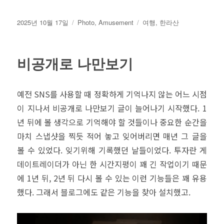
작
카
태
2025년 10월 17일
Photo
,
Amusement
여행
,
한라산
성
테
그
일
고
자
리
비공개로 나만보기
예전 SNS를 사용할 때 정확하게 기억나지 않는 어느 시점
이 지나서 비공개로 나만보기 글이 늘어나기 시작했다. 1
년 뒤에 볼 생각으로 기억해야 할 것들이나 중요한 순간을
마치 스냅샷을 찍듯 적어 놓고 잊어버리면 매년 그 글을
볼 수 있었다. 잊기위해 기록했던 날들이었다. 투자란 게
데이트레이더가 아닌 한 시간지평이 꽤 긴 작업이기 때문
에 1년 뒤, 2년 뒤 다시 볼 수 있는 이런 기능들은 꽤 유용
했다. 그래서 블로그에도 같은 기능을 찾아 설치했고.