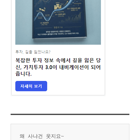
왜 사냐건 웃지요~