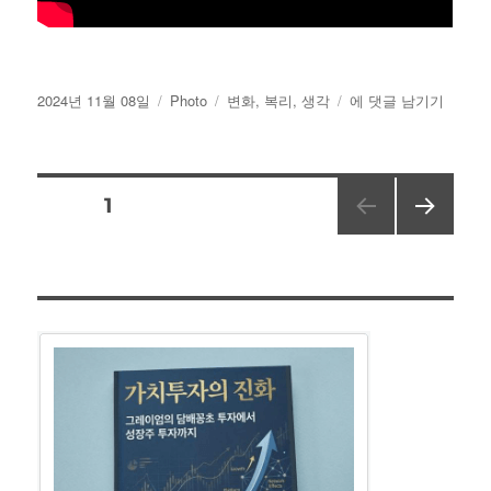
작
카
태
11
2024년 11월 08일
Photo
변화
,
복리
,
생각
에 댓글 남기기
성
테
그
월
일
고
나
자
리
무
글
페이지
1
다음
페
쪽
이
지
매
김