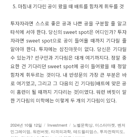
마침내 기다린 공이 왔을 때 배트를 힘차게 휘두를 것
투자자라면 스스로 좋은 공과 나쁜 공을 구분할 줄 알고
타석에 서야 한다. 당신의 sweet spot은 어디인가? 투자
자라면 sweet spot으로 공이 들어올 때까지 기다릴 줄
알아야 한다. 투자에는 삼진아웃이 없다. 당신은 기다릴
수 있는가? 선구안과 기다림은 대개 여기까지다. 정말 중
요한 건 기다리던 sweet spot에 공이 들어왔을 때 정말
힘차게 휘두르는 것이다. 내 반성문의 가장 큰 부분은 바
로 여기였고, 그리고 그 다음의 긴 기다림(배트에 맞은 공
이 홈런이 될 때까지 기다리는 것)이였다. 워런 버핏이 말
한 기다림의 미학에는 이렇게 두 개의 기다림이 있다.
작
카
태
2024년 10월 12일
Investment
노벨문학상
,
미스터마켓
,
벤저
성
테
그
민그레이엄
,
워런버핏
,
타격의과학
,
테드윌리엄스
,
투자전략지도
,