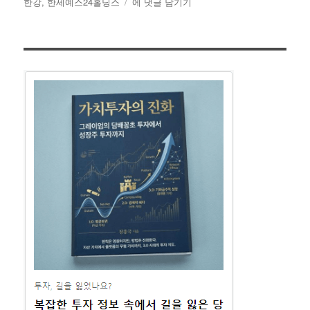
일
고
한
한강
,
한세예스24홀딩스
에 댓글 남기기
자
리
강
의
노
벨
문
학
상
수
상