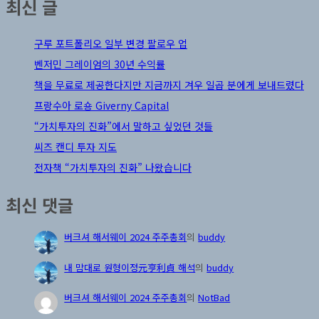
최신 글
구루 포트폴리오 일부 변경 팔로우 업
벤저민 그레이엄의 30년 수익률
책을 무료로 제공한다지만 지금까지 겨우 일곱 분에게 보내드렸다
프랑수아 로숑 Giverny Capital
“가치투자의 진화”에서 말하고 싶었던 것들
씨즈 캔디 투자 지도
전자책 “가치투자의 진화” 나왔습니다
최신 댓글
버크셔 해서웨이 2024 주주총회
의
buddy
내 맘대로 원형이정元亨利貞 해석
의
buddy
버크셔 해서웨이 2024 주주총회
의
NotBad