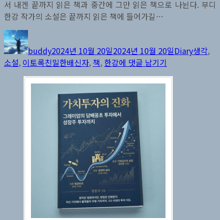
서 내겐 끝까지 읽은 책과 중간에 그만 읽은 책으로 나뉜다. 부디
한강 작가의 소설은 끝까지 읽은 책에 들어가길…
글
작
카
태
쓴
성
테
그
buddy
2024년 10월 20일
2024년 10월 20일
Diary
생각
,
이
일
고
주
소설
,
이토록친밀한배신자
,
책
,
한강
에 댓글 남기기
자
리
말
단
상