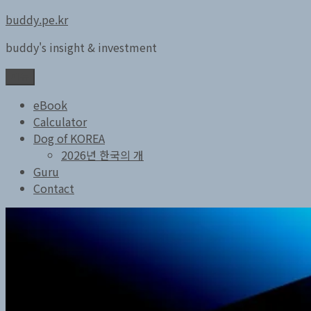
콘
buddy.pe.kr
텐
buddy's insight & investment
츠
로
메뉴
바
로
eBook
가
Calculator
기
Dog of KOREA
2026년 한국의 개
Guru
Contact