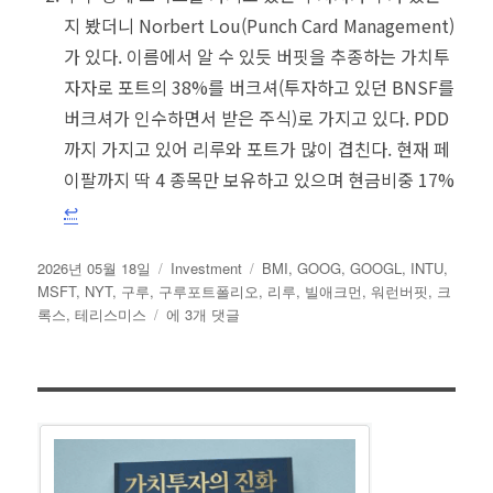
지 봤더니 Norbert Lou(Punch Card Management)
가 있다. 이름에서 알 수 있듯 버핏을 추종하는 가치투
자자로 포트의 38%를 버크셔(투자하고 있던 BNSF를
버크셔가 인수하면서 받은 주식)로 가지고 있다. PDD
까지 가지고 있어 리루와 포트가 많이 겹친다. 현재 페
이팔까지 딱 4 종목만 보유하고 있으며 현금비중 17%
↩︎
작
카
태
2026년 05월 18일
Investment
BMI
,
GOOG
,
GOOGL
,
INTU
,
성
테
그
MSFT
,
NYT
,
구루
,
구루포트폴리오
,
리루
,
빌애크먼
,
워런버핏
,
크
일
구
고
록스
,
테리스미스
에 3개 댓글
자
루
리
포
트
폴
리
오
일