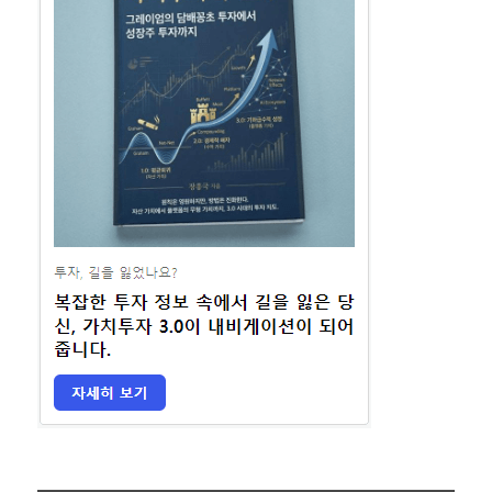
부
변
경
팔
로
우
업