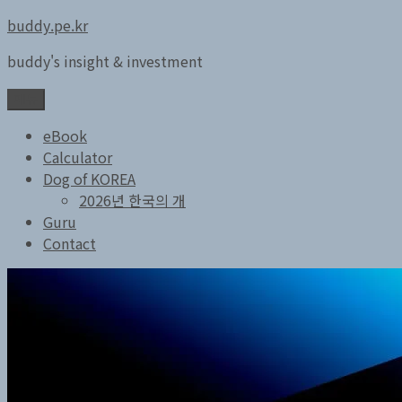
콘
buddy.pe.kr
텐
buddy's insight & investment
츠
로
메뉴
바
로
eBook
가
Calculator
기
Dog of KOREA
2026년 한국의 개
Guru
Contact