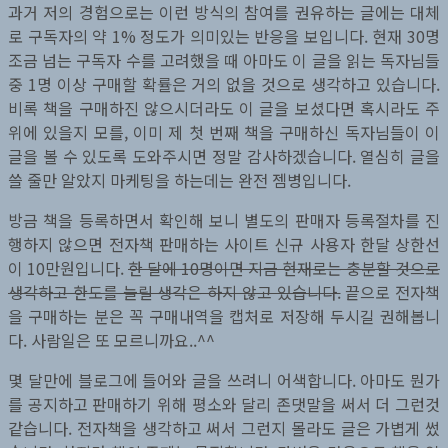
과거 저의 경험으로는 이런 방식의 참여를 권유하는 글에는 대체
로 구독자의 약 1% 정도가 의미있는 반응을 보입니다. 현재 30명
조금 넘는 구독자 수를 고려했을 때 아마도 이 글을 읽는 독자님들
중 1명 이상 구매할 확률은 거의 없을 것으로 생각하고 있습니다.
비록 책을 구매하진 않으시더라도 이 글을 보셨다면 혹시라도 주
위에 있을지 모를, 이미 제 첫 번째 책을 구매하신 독자님들이 이
글을 볼 수 있도록 도와주시면 정말 감사하겠습니다. 열심히 글을
쓸 줄만 알았지 마케팅을 하는데는 완전 젬병입니다.
방금 책을 등록하면서 확인해 보니 별도의 판매자 등록절차를 진
행하지 않으면 전자책 판매하는 사이트 신규 사용자 한달 상한선
이 10만원입니다.
한 달에 10명이면 지금 현재로는 충분할 것으로
생각하고 한도를 늘릴 생각은 하지 않고 있습니다.
끝으로 전자책
을 구매하는 분은 꼭 구매내역을 캡처로 저장해 두시길 권해봅니
다. 사람일은 또 모르니까요..^^
몇 달만에 블로그에 들어와 글을 쓰려니 어색합니다. 아마도 뭔가
를 공지하고 판매하기 위해 평소와 달리 존댓말을 써서 더 그런것
같습니다. 전자책을 생각하고 써서 그런지 몰라도 글은 가볍게 썼