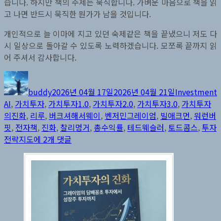
습니다. 하지만 책의 주제는 묵직합니다. 가벼운 마음으로 책을 읽
고 나면 반드시 묵직한 뭔가가 남을 것입니다.
개인적으로 늘 이마에 지고 있던 숙제같은 책을 끝냈으니 저도 다
시 일상으로 돌아갈 수 있도록 노력하겠습니다. 모쪼록 끝까지 읽
어 주셔서 감사합니다.
글
작
카
쓴
성
테
buddy
2026년 04월 17일
2026년 04월 21일
Investment
이
일
고
AI
,
가치투자
,
가치투자1.0
,
가치투자2.0
,
가치투자3.0
,
가치투자
자
리
의진화
,
리루
,
버크셔해서웨이
,
벤저민그레이엄
,
빌애크먼
,
워런버
핏
,
전자책
,
진화
,
찰리멍거
,
총수익률
,
테드웨슬러
,
토드콤스
,
투자
전
전략지도
에 2개 댓글
자
책
“가
치
투
자