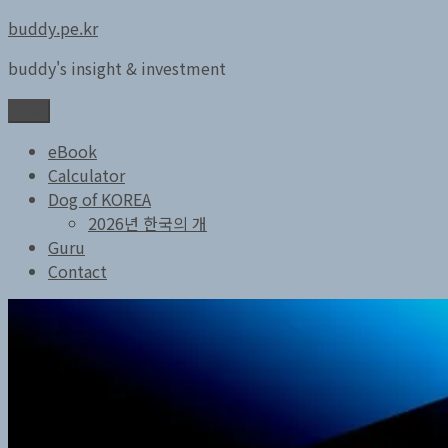
콘
buddy.pe.kr
텐
buddy's insight & investment
츠
로
메뉴
바
로
eBook
가
Calculator
기
Dog of KOREA
2026년 한국의 개
Guru
Contact