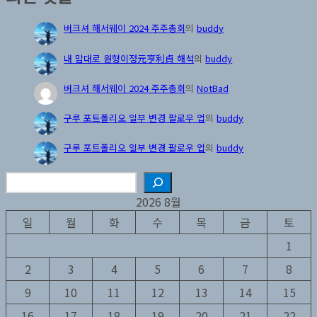
버크셔 해서웨이 2024 주주총회
의
buddy
내 맘대로 원형이정元亨利貞 해석
의
buddy
버크셔 해서웨이 2024 주주총회
의
NotBad
구루 포트폴리오 일부 변경 팔로우 업
의
buddy
구루 포트폴리오 일부 변경 팔로우 업
의
buddy
검
색
2026 8월
일
월
화
수
목
금
토
1
2
3
4
5
6
7
8
9
10
11
12
13
14
15
16
17
18
19
20
21
22