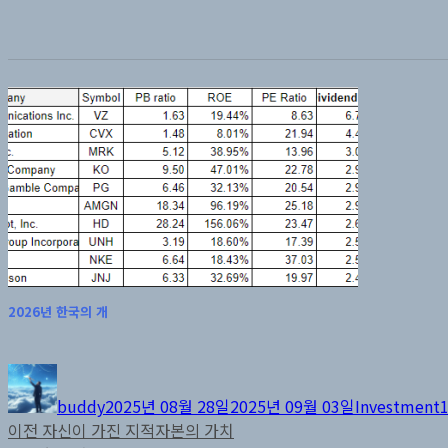
2026년 한국의 개
글
작
카
쓴
성
테
buddy
2025년 08월 28일
2025년 09월 03일
Investment
이
일
고
글
이
이전
자신이 가진 지적자본의 가치
자
리