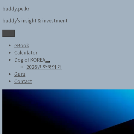
콘
buddy.pe.kr
텐
buddy's insight & investment
츠
로
메뉴
바
로
eBook
가
Calculator
기
Dog of KOREA
하
2026년 한국의 개
위
Guru
메
Contact
뉴
확
장