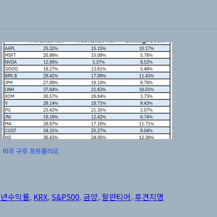
미국 구루 포트폴리오
태
그
1년수익률
,
KRX
,
S&P500
,
금양
,
팔란티어
,
후견지명