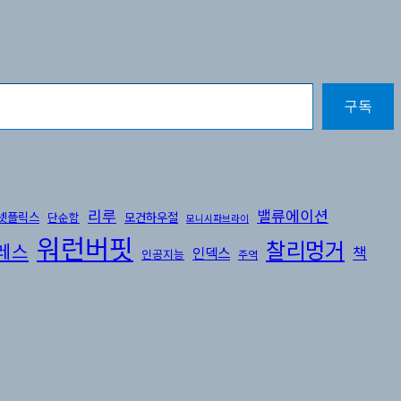
구독
리루
밸류에이션
넷플릭스
모건하우절
단순함
모니시파브라이
워런버핏
찰리멍거
레스
책
인덱스
인공지능
주역