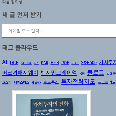
전
다
다음
창의성
탐
글:
음
새 글 먼저 받기
색
글:
이메일 주소 입력…
태그 클라우드
AI
가치투
DCF
PER
S&P500
ROE
PBR
GOOGL
KPI
ROIC
블로그
버크셔해서웨이
벤저민그레이엄
복리
빌애크
투자전략지도
토드콤스
포트폴리오
테리스미스
코스피
테슬라