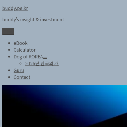
콘
buddy.pe.kr
텐
buddy's insight & investment
츠
로
메뉴
바
로
eBook
가
Calculator
기
Dog of KOREA
하
2026년 한국의 개
위
Guru
메
Contact
뉴
확
장