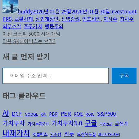
글
작
카
쓴
성
테
buddy
2026년 01월 29일
2026년 01월 30일
Investment
이
일
고
PRS
,
교환사채
,
상법개정안
,
신영증권
,
인포바인
,
자사주
,
자사주
자
리
의무소각
,
주주가치
,
행동주의
글
이
이전
코스피 5000 시대 개막
전
다
다음
SK하이닉스는 싼가?
탐
글:
음
새 글 먼저 받기
색
글:
이메일 주소 입력…
구독
태그 클라우드
AI
DCF
PER
S&P500
ROE
PBR
GOOGL
KPI
ROIC
구글
가치투자3.0
가치투자
글쓰기
가치투자2.0
국민연금
내재가치
리루
넷플릭스
모건하우절
단순함
모니시파브라이