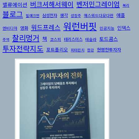
버크셔해서웨이
벤저민그레이엄
밸류에이션
복리
블로그
생각
애플
삼성전자
애스워드다모다란
빌애크먼
성장주
워런버핏
워드프레스
인덱스
영화
엔비디아
인공지능
찰리멍거
책
토드콤스
테리스미스
코스피
테슬라
주역
투자전략지도
포트폴리오
현명한투자자
피터린치
한강