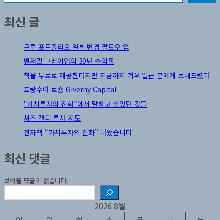
최신 글
구루 포트폴리오 일부 변경 팔로우 업
벤저민 그레이엄의 30년 수익률
책을 무료로 제공한다지만 지금까지 겨우 일곱 분에게 보내드렸다
프랑수아 로숑 Giverny Capital
“가치투자의 진화”에서 말하고 싶었던 것들
씨즈 캔디 투자 지도
전자책 “가치투자의 진화” 나왔습니다
최신 댓글
보여줄 댓글이 없습니다.
검
색
2026 8월
일
월
화
수
목
금
토