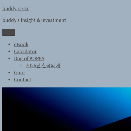
콘
buddy.pe.kr
텐
buddy's insight & investment
츠
로
메뉴
바
로
eBook
가
Calculator
기
Dog of KOREA
2026년 한국의 개
Guru
Contact