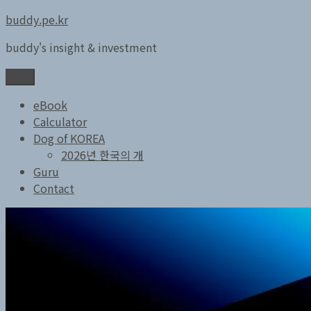
콘
buddy.pe.kr
텐
buddy's insight & investment
츠
로
메뉴
바
로
eBook
가
Calculator
기
Dog of KOREA
2026년 한국의 개
Guru
Contact