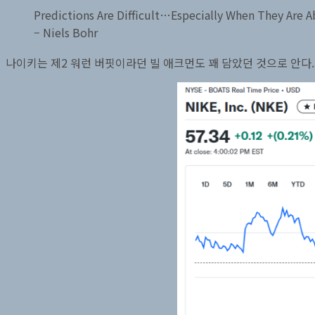
Predictions Are Difficult…Especially When They Are 
– Niels Bohr
나이키는 제2 워런 버핏이라던 빌 애크먼도 꽤 담았던 것으로 안다