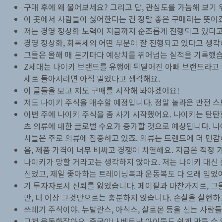
구매 후에 왜 물어보세요? 그리고 답, 관심도를 가늠해 보기 
이 곳에서 사람들이 싫어한다는 건 정말 좋은 구매라는 뜻이죠
저는 경영 정상화 노력이 지금까지 순조롭게 진행되고 있다고
경영 정상화, 회복세의 어떤 부분이 잘 진행되고 있다고 생각
그들은 올해 매 분기마다 예상치를 뛰어넘는 실적을 기록했습니
Z세대는 나이키 브랜드를 유행에 뒤떨어진 아빠 브랜드라고 생
세로 돌아서려면 아직 멀었다고 생각해요.
이 글들을 보고 저도 구매를 시작해 봐야겠어요!
저도 나이키 주식을 매수할 예정입니다. 정말 놀라운 반전 스
이번 주에 나이키 주식을 좀 사기 시작했어요. 나이키는 탄탄
츠 의류에 대한 글로벌 수요가 증가할 것으로 예상됩니다. 나
사들은 주로 의류에 집중하고 있죠. 의류는 트렌드에 더 민감
음, 제품 가격이 너무 비싸고 경쟁이 치열해요. 지금은 적정
나이키가 망할 거라고는 생각하지 않아요. 저는 나이키 대신 
신었고, 제일 좋아하는 트레이닝복과 운동복도 다 오래 입었어
기 투자자로서 신뢰를 잃었습니다. 페이팔과 마찬가지로, 그
만, 더 이상 그것만으로는 충분하지 않습니다. 손실을 실현하
쓰레기 주식이야. 뉴발란스, 아식스, 살로몬 등을 신는 사람
그저 운동화잖아요. 중국이나 베트남 아이들도 쉽게 만들 수 