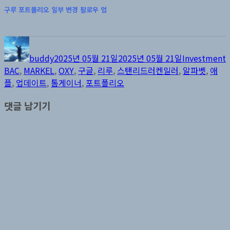
구루 포트폴리오 일부 변경 팔로우 업
글
작
카
쓴
성
테
buddy
2025년 05월 21일
2025년 05월 21일
Investment
이
일
고
BAC
,
MARKEL
,
OXY
,
구글
,
리루
,
스탠리드러켄밀러
,
알파벳
,
애
자
리
플
,
업데이트
,
톰게이너
,
포트폴리오
댓글 남기기