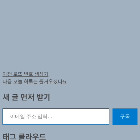
글
이
이전
로또 번호 생성기
전
다
다음
오늘 하루는 즐거우셨나요
탐
글:
음
새 글 먼저 받기
색
글:
이메일 주소 입력…
구독
태그 클라우드