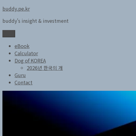
콘
buddy.pe.kr
텐
buddy's insight & investment
츠
로
메뉴
바
로
eBook
가
Calculator
기
Dog of KOREA
2026년 한국의 개
Guru
Contact