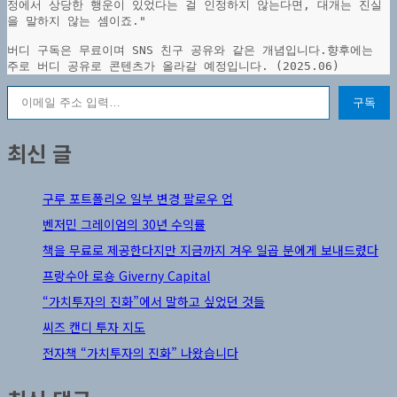
정에서 상당한 행운이 있었다는 걸 인정하지 않는다면, 대개는 진실
을 말하지 않는 셈이죠."
버디 구독은 무료이며 SNS 친구 공유와 같은 개념입니다.향후에는 
주로 버디 공유로 콘텐츠가 올라갈 예정입니다. (2025.06)
이메일 주소 입력…
구독
최신 글
구루 포트폴리오 일부 변경 팔로우 업
벤저민 그레이엄의 30년 수익률
책을 무료로 제공한다지만 지금까지 겨우 일곱 분에게 보내드렸다
프랑수아 로숑 Giverny Capital
“가치투자의 진화”에서 말하고 싶었던 것들
씨즈 캔디 투자 지도
전자책 “가치투자의 진화” 나왔습니다