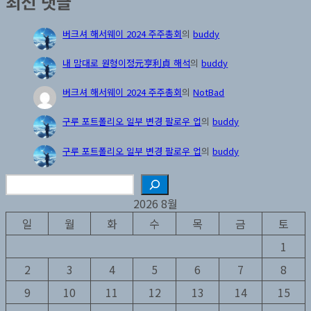
최신 댓글
버크셔 해서웨이 2024 주주총회
의
buddy
내 맘대로 원형이정元亨利貞 해석
의
buddy
버크셔 해서웨이 2024 주주총회
의
NotBad
구루 포트폴리오 일부 변경 팔로우 업
의
buddy
구루 포트폴리오 일부 변경 팔로우 업
의
buddy
검
색
2026 8월
일
월
화
수
목
금
토
1
2
3
4
5
6
7
8
9
10
11
12
13
14
15