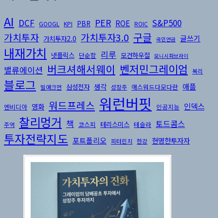
AI
DCF
PER
S&P500
ROE
PBR
GOOGL
KPI
ROIC
구글
가치투자3.0
가치투자
글쓰기
가치투자2.0
국민연금
내재가치
리루
넷플릭스
모건하우절
단순함
모니시파브라이
버크셔해서웨이
벤저민그레이엄
밸류에이션
복리
블로그
생각
애플
삼성전자
애스워드다모다란
빌애크먼
성장주
워런버핏
워드프레스
인덱스
영화
엔비디아
인공지능
찰리멍거
책
토드콤스
테리스미스
코스피
테슬라
주역
투자전략지도
포트폴리오
현명한투자자
피터린치
한강