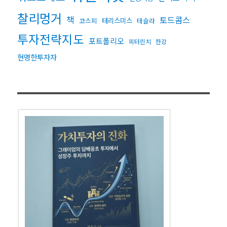
찰리멍거
책
토드콤스
테리스미스
코스피
테슬라
투자전략지도
포트폴리오
피터린치
한강
현명한투자자