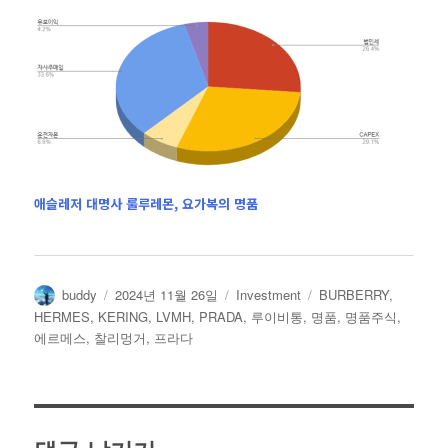
애슬레저 대명사 룰루레몬, 요가복의 명품
글
작
카
태
buddy
2024년 11월 26일
Investment
BURBERRY
,
쓴
성
테
그
HERMES
,
KERING
,
LVMH
,
PRADA
,
루이비통
,
명품
,
명품주식
,
이
일
고
에르메스
,
찰리멍거
,
프라다
자
리