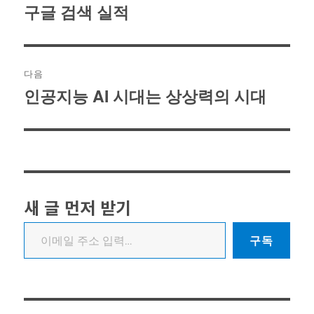
탐
구글 검색 실적
이
색
전
글:
다음
인공지능 AI 시대는 상상력의 시대
다
음
글:
새 글 먼저 받기
이메일 주소 입력…
구독