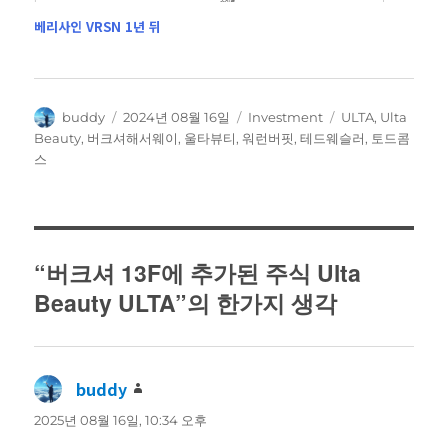
베리사인 VRSN 1년 뒤
글
작
카
태
buddy
2024년 08월 16일
Investment
ULTA
,
Ulta
쓴
성
테
그
Beauty
,
버크셔해서웨이
,
울타뷰티
,
워런버핏
,
테드웨슬러
,
토드콤
이
일
고
스
자
리
“버크셔 13F에 추가된 주식 Ulta
Beauty ULTA”의 한가지 생각
buddy
댓
글:
2025년 08월 16일, 10:34 오후