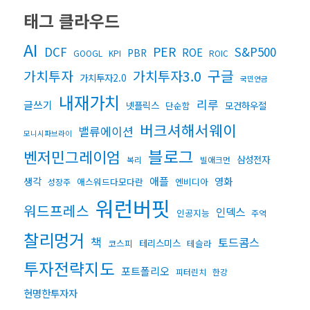
태그 클라우드
AI
DCF
PER
S&P500
ROE
PBR
GOOGL
KPI
ROIC
구글
가치투자3.0
가치투자
가치투자2.0
국민연금
내재가치
리루
글쓰기
넷플릭스
모건하우절
단순함
버크셔해서웨이
밸류에이션
모니시파브라이
블로그
벤저민그레이엄
삼성전자
복리
빌애크먼
생각
애플
영화
애스워드다모다란
엔비디아
성장주
워런버핏
워드프레스
인덱스
인공지능
주역
찰리멍거
책
토드콤스
테리스미스
코스피
테슬라
투자전략지도
포트폴리오
피터린치
한강
현명한투자자