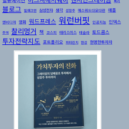
밸류에이션
복리
블로그
생각
애플
삼성전자
애스워드다모다란
빌애크먼
성장주
워런버핏
워드프레스
인덱스
영화
엔비디아
인공지능
찰리멍거
책
토드콤스
테리스미스
코스피
테슬라
주역
투자전략지도
포트폴리오
현명한투자자
피터린치
한강