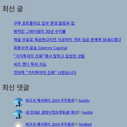
최신 글
구루 포트폴리오 일부 변경 팔로우 업
벤저민 그레이엄의 30년 수익률
책을 무료로 제공한다지만 지금까지 겨우 일곱 분에게 보내드렸다
프랑수아 로숑 Giverny Capital
“가치투자의 진화”에서 말하고 싶었던 것들
씨즈 캔디 투자 지도
전자책 “가치투자의 진화” 나왔습니다
최신 댓글
버크셔 해서웨이 2024 주주총회
의
buddy
내 맘대로 원형이정元亨利貞 해석
의
buddy
버크셔 해서웨이 2024 주주총회
의
NotBad