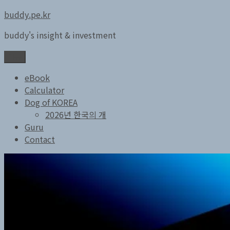
콘
buddy.pe.kr
텐
buddy's insight & investment
츠
로
메뉴
바
로
eBook
가
Calculator
기
Dog of KOREA
2026년 한국의 개
Guru
Contact