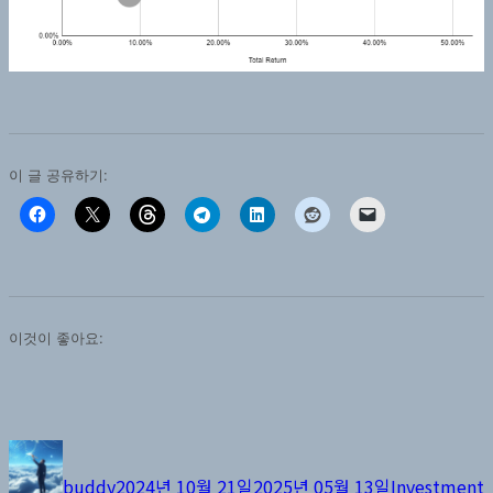
이 글 공유하기:
이것이 좋아요:
글
작
카
쓴
성
테
buddy
2024년 10월 21일
2025년 05월 13일
Investment