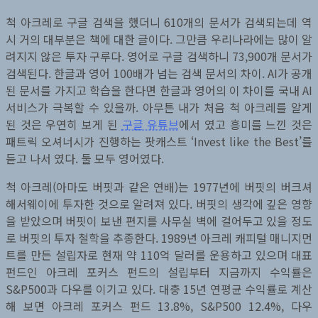
척 아크레로 구글 검색을 했더니 610개의 문서가 검색되는데 역
시 거의 대부분은 책에 대한 글이다. 그만큼 우리나라에는 많이 알
려지지 않은 투자 구루다. 영어로 구글 검색하니 73,900개 문서가
검색된다. 한글과 영어 100배가 넘는 검색 문서의 차이. AI가 공개
된 문서를 가지고 학습을 한다면 한글과 영어의 이 차이를 국내 AI
서비스가 극복할 수 있을까. 아무튼 내가 처음 척 아크레를 알게
된 것은 우연히 보게 된
구글 유튜브
에서 였고 흥미를 느낀 것은
패트릭 오셔너시가 진행하는 팟캐스트 ‘Invest like the Best’를
듣고 나서 였다. 둘 모두 영어였다.
척 아크레(아마도 버핏과 같은 연배)는 1977년에 버핏의 버크셔
해서웨이에 투자한 것으로 알려져 있다. 버핏의 생각에 깊은 영향
을 받았으며 버핏이 보낸 편지를 사무실 벽에 걸어두고 있을 정도
로 버핏의 투자 철학을 추종한다. 1989년 아크레 캐피털 매니지먼
트를 만든 설립자로 현재 약 110억 달러를 운용하고 있으며 대표
펀드인 아크레 포커스 펀드의 설립부터 지금까지 수익률은
S&P500과 다우를 이기고 있다. 대충 15년 연평균 수익률로 계산
해 보면 아크레 포커스 펀드 13.8%, S&P500 12.4%, 다우