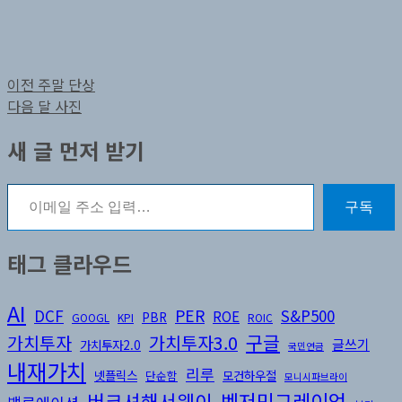
글
이
이전
주말 단상
전
다
다음
달 사진
탐
글:
음
새 글 먼저 받기
색
글:
이메일 주소 입력…
구독
태그 클라우드
AI
DCF
PER
S&P500
ROE
PBR
GOOGL
KPI
ROIC
구글
가치투자3.0
가치투자
글쓰기
가치투자2.0
국민연금
내재가치
리루
넷플릭스
모건하우절
단순함
모니시파브라이
버크셔해서웨이
벤저민그레이엄