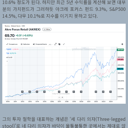
10.6% 정도가 된다. 하지만 최근 5년 수익률을 계산해 보면 대부
분의 가치펀드가 그러하듯 아크레 포커스 펀드 9.3%, S&P500
14.5%, 다우 10.1%로 지수를 이기지 못하고 있다.
그의 투자 철학을 대표하는 개념은 ‘세 다리 의자(Three-legged
stool)’로 네 다리 의자가 바닥이 울퉁불퉁한 곳에서는 제대로 앉