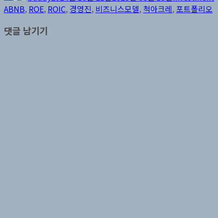
이
일
고
ABNB
,
ROE
,
ROIC
,
경영진
,
비즈니스모델
,
척아크레
,
포트폴리오
자
리
댓글 남기기