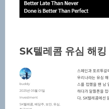
SK텔레콤 유심 해킹
스페인과 포르투갈에
우리나라는 유심 해
스를 접했을 땐 남
글
buddy
쓴
하다가 알뜰폰을 접
작
2025년 05월 01일
이
성
다. SK텔레콤에선 
카
Investment
일
테
태
SK텔레콤
,
배당주
,
보안
,
유심
,
자
고