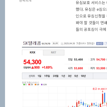
그
한국의개
유심보호 서비스는 
리
했다. 유심은 e심
인으로 유심신청을 
봐야 할 것들이 연
들의 공포심이 극에