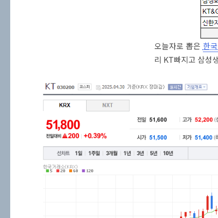
오늘자로 뽑은
한국
리 KT빠지고 삼성생