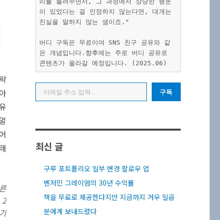
리를 들려주면서, 그 과정에서 상당한 행운
이 있었다는 걸 인정하지 않는다면, 대개는 
진실을 말하지 않는 셈이죠."
버디 구독은 무료이며 SNS 친구 공유와 같
은 개념입니다.향후에는 주로 버디 공유로 
콘텐츠가 올라갈 예정입니다. (2025.06)
대략
이메일 주소 입력…
날아
구독
 유
 얼
들어
최신 글
그래
구루 포트폴리오 일부 변경 팔로우 업
벤저민 그레이엄의 30년 수익률
바른
책을 무료로 제공한다지만 지금까지 겨우 일곱
 2
분에게 보내드렸다
환기