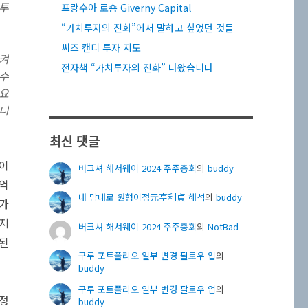
 투
프랑수아 로숑 Giverny Capital
“가치투자의 진화”에서 말하고 싶었던 것들
씨즈 캔디 투자 지도
지켜
전자책 “가치투자의 진화” 나왔습니다
 수
중요
습니
최신 댓글
익이
버크셔 해서웨이 2024 주주총회
의
buddy
0억
내 맘대로 원형이정元亨利貞 해석
의
buddy
시가
 지
버크셔 해서웨이 2024 주주총회
의
NotBad
 된
구루 포트폴리오 일부 변경 팔로우 업
의
buddy
구루 포트폴리오 일부 변경 팔로우 업
의
가정
buddy