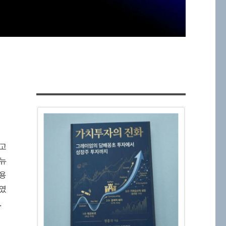
고
 뉴
사용
거였
.