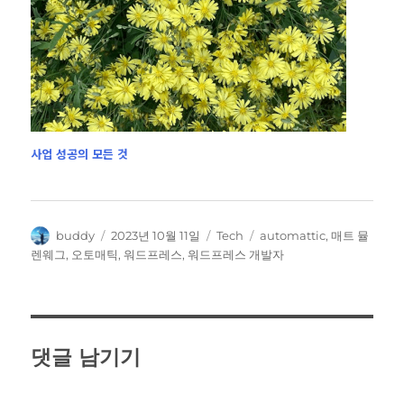
사업 성공의 모든 것
글
작
카
태
buddy
2023년 10월 11일
Tech
automattic
,
매트 뮬
쓴
성
테
그
렌웨그
,
오토매틱
,
워드프레스
,
워드프레스 개발자
이
일
고
자
리
댓글 남기기