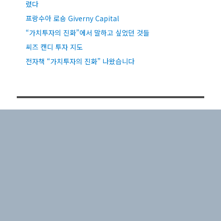
렸다
프랑수아 로숑 Giverny Capital
“가치투자의 진화”에서 말하고 싶었던 것들
씨즈 캔디 투자 지도
전자책 “가치투자의 진화” 나왔습니다
최신 댓글
버크셔 해서웨이 2024 주주총회
의
buddy
내 맘대로 원형이정元亨利貞 해석
의
buddy
버크셔 해서웨이 2024 주주총회
의
NotBad
구루 포트폴리오 일부 변경 팔로우 업
의
buddy
구루 포트폴리오 일부 변경 팔로우 업
의
buddy