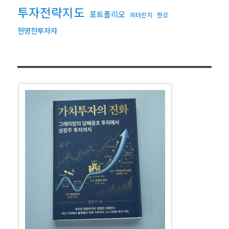
투자전략지도
포트폴리오
피터린치
한강
현명한투자자