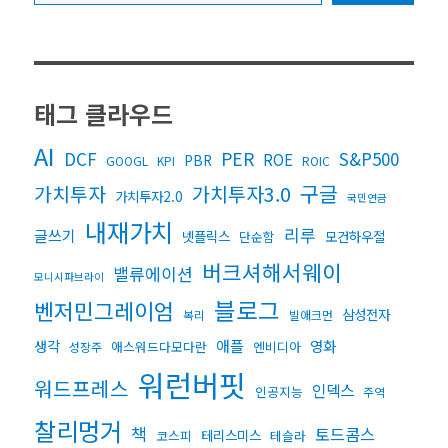
태그 클라우드
AI
DCF
PER
S&P500
ROE
PBR
GOOGL
KPI
ROIC
구글
가치투자3.0
가치투자
가치투자2.0
국민연금
내재가치
리루
글쓰기
넷플릭스
모건하우절
단순함
버크셔해서웨이
밸류에이션
모니시파브라이
블로그
벤저민그레이엄
삼성전자
복리
빌애크먼
생각
애플
영화
애스워드다모다란
엔비디아
성장주
워런버핏
워드프레스
인덱스
인공지능
주역
찰리멍거
책
토드콤스
테리스미스
코스피
테슬라