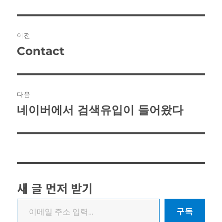
글
이전
탐
Contact
이
색
전
글:
다음
네이버에서 검색유입이 들어왔다
다
음
글:
새 글 먼저 받기
이메일 주소 입력…
구독