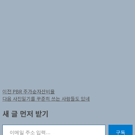
글
이
이전
PBR 주가순자산비율
전
다
다음
사진일기를 꾸준히 쓰는 사람들도 있네
탐
글:
음
새 글 먼저 받기
색
글:
이메일 주소 입력…
구독