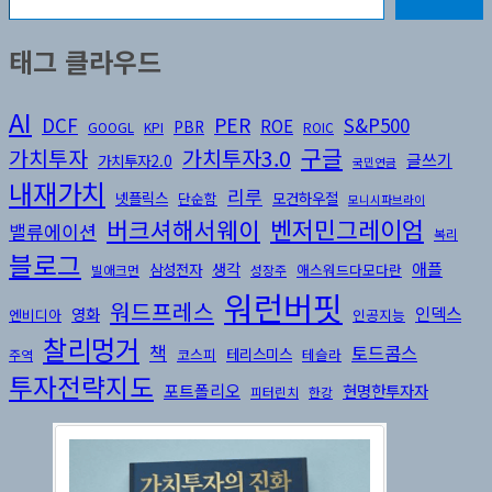
태그 클라우드
AI
DCF
PER
S&P500
ROE
PBR
GOOGL
KPI
ROIC
구글
가치투자3.0
가치투자
글쓰기
가치투자2.0
국민연금
내재가치
리루
넷플릭스
모건하우절
단순함
모니시파브라이
버크셔해서웨이
벤저민그레이엄
밸류에이션
복리
블로그
생각
애플
삼성전자
애스워드다모다란
빌애크먼
성장주
워런버핏
워드프레스
인덱스
영화
엔비디아
인공지능
찰리멍거
책
토드콤스
테리스미스
코스피
테슬라
주역
투자전략지도
포트폴리오
현명한투자자
피터린치
한강