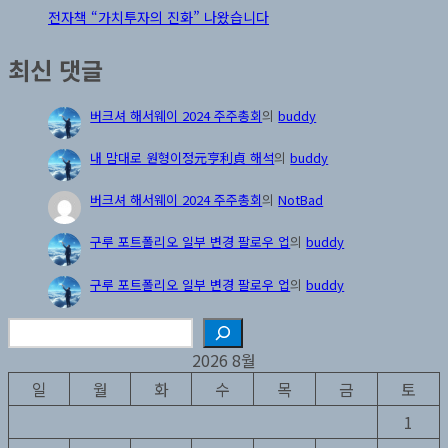
전자책 “가치투자의 진화” 나왔습니다
최신 댓글
버크셔 해서웨이 2024 주주총회
의
buddy
내 맘대로 원형이정元亨利貞 해석
의
buddy
버크셔 해서웨이 2024 주주총회
의
NotBad
구루 포트폴리오 일부 변경 팔로우 업
의
buddy
구루 포트폴리오 일부 변경 팔로우 업
의
buddy
검
색
2026 8월
일
월
화
수
목
금
토
1