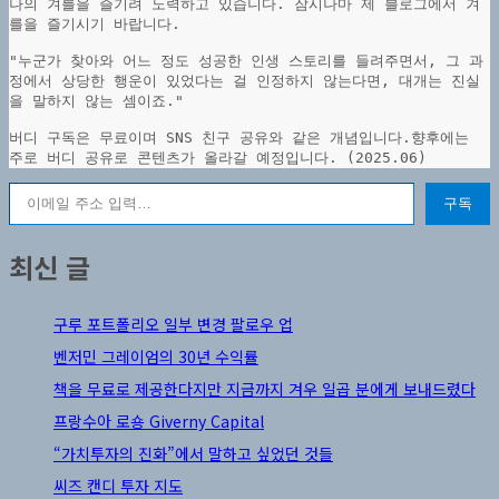
나의 겨를을 즐기려 노력하고 있습니다. 잠시나마 제 블로그에서 겨
를을 즐기시기 바랍니다.
"누군가 찾아와 어느 정도 성공한 인생 스토리를 들려주면서, 그 과
정에서 상당한 행운이 있었다는 걸 인정하지 않는다면, 대개는 진실
을 말하지 않는 셈이죠."
버디 구독은 무료이며 SNS 친구 공유와 같은 개념입니다.향후에는 
주로 버디 공유로 콘텐츠가 올라갈 예정입니다. (2025.06)
이메일 주소 입력…
구독
최신 글
구루 포트폴리오 일부 변경 팔로우 업
벤저민 그레이엄의 30년 수익률
책을 무료로 제공한다지만 지금까지 겨우 일곱 분에게 보내드렸다
프랑수아 로숑 Giverny Capital
“가치투자의 진화”에서 말하고 싶었던 것들
씨즈 캔디 투자 지도