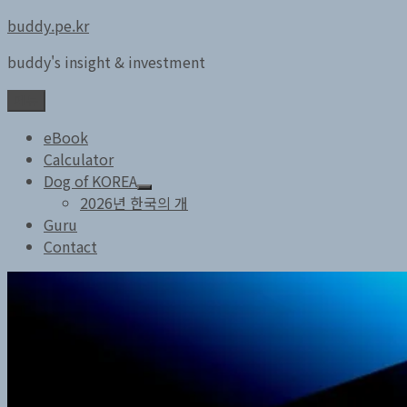
콘
buddy.pe.kr
텐
buddy's insight & investment
츠
로
메뉴
바
로
eBook
가
Calculator
기
Dog of KOREA
하
2026년 한국의 개
위
Guru
메
Contact
뉴
확
장