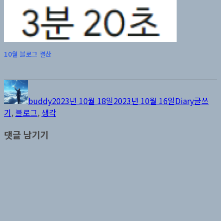
10월 블로그 결산
글
작
카
태
쓴
성
테
그
buddy
2023년 10월 18일
2023년 10월 16일
Diary
글쓰
이
일
고
기
,
블로그
,
생각
자
리
댓글 남기기