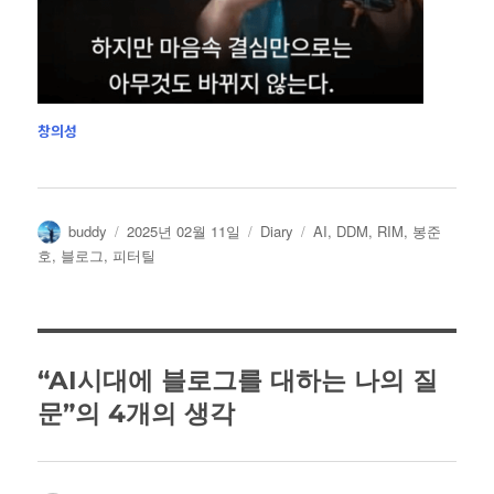
창의성
글
작
카
태
buddy
2025년 02월 11일
Diary
AI
,
DDM
,
RIM
,
봉준
쓴
성
테
그
호
,
블로그
,
피터틸
이
일
고
자
리
“AI시대에 블로그를 대하는 나의 질
문”의 4개의 생각