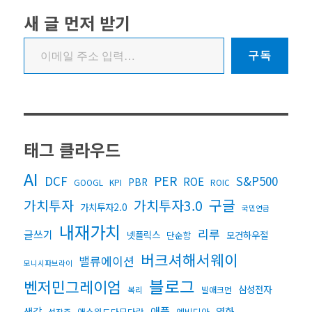
새 글 먼저 받기
이메일 주소 입력…
구독
태그 클라우드
AI
DCF
PER
S&P500
ROE
PBR
GOOGL
KPI
ROIC
구글
가치투자3.0
가치투자
가치투자2.0
국민연금
내재가치
리루
글쓰기
넷플릭스
모건하우절
단순함
버크셔해서웨이
밸류에이션
모니시파브라이
블로그
벤저민그레이엄
삼성전자
복리
빌애크먼
생각
애플
영화
애스워드다모다란
엔비디아
성장주