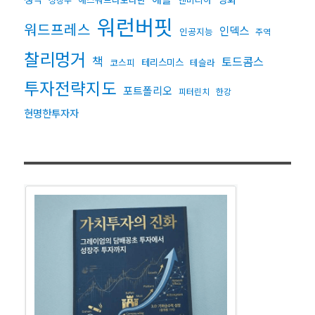
워런버핏
워드프레스
인덱스
인공지능
주역
찰리멍거
책
토드콤스
테리스미스
코스피
테슬라
투자전략지도
포트폴리오
피터린치
한강
현명한투자자