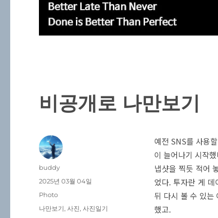
비공개로 나만보기
예전 SNS를 사용
이 늘어나기 시작했다
냅샷을 찍듯 적어 
글
buddy
쓴
었다. 투자란 게 데
작
2025년 03월 04일
이
성
뒤 다시 볼 수 있는
카
Photo
일
테
했고.
태
나만보기
,
사진
,
사진일기
자
고