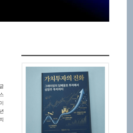
 글
 스
들이
2년
설치