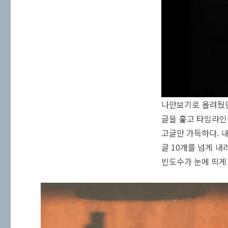
나만보기로 올려뒀던 
글을 훑고 타임라인
고글만 가득하다. 
글 10개를 넘게 내
빈도수가 눈에 띄게 