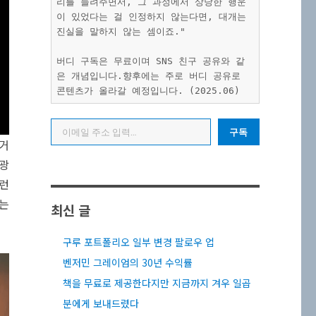
리를 들려주면서, 그 과정에서 상당한 행운
이 있었다는 걸 인정하지 않는다면, 대개는 
진실을 말하지 않는 셈이죠."
버디 구독은 무료이며 SNS 친구 공유와 같
은 개념입니다.향후에는 주로 버디 공유로 
콘텐츠가 올라갈 예정입니다. (2025.06)
이메일 주소 입력…
구독
과거
 광
이런
리는
최신 글
구루 포트폴리오 일부 변경 팔로우 업
벤저민 그레이엄의 30년 수익률
책을 무료로 제공한다지만 지금까지 겨우 일곱
분에게 보내드렸다