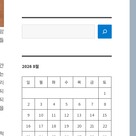
검
이맘
색
빛들
시간
2026 8월
서는
그리
일
월
화
수
목
금
토
 되
1
 되
2
3
4
5
6
7
8
인을
9
10
11
12
13
14
15
16
17
18
19
20
21
22
 적