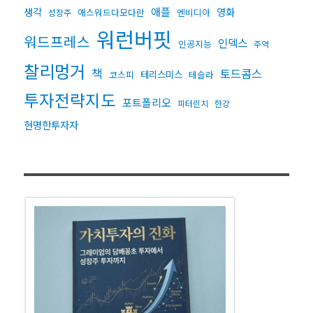
생각
애플
영화
애스워드다모다란
엔비디아
성장주
워런버핏
워드프레스
인덱스
인공지능
주역
찰리멍거
책
토드콤스
테리스미스
코스피
테슬라
투자전략지도
포트폴리오
피터린치
한강
현명한투자자