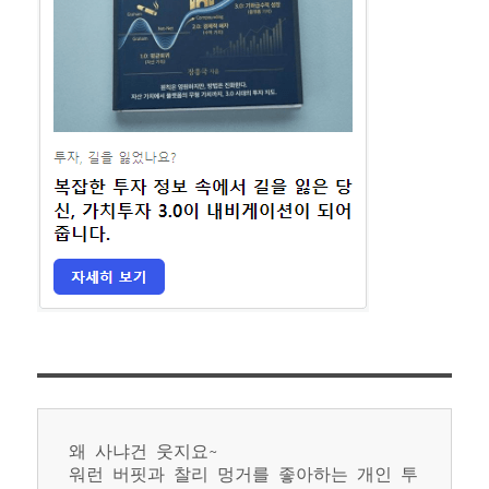
왜 사냐건 웃지요~
워런 버핏과 찰리 멍거를 좋아하는 개인 투