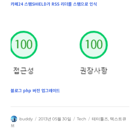
카페24 스팸SHIELD가 RSS 리더를 스팸으로 인식
블로그 php 버전 업그레이드
글
작
카
태
buddy
2013년 05월 30일
Tech
테터툴즈
,
텍스트큐
쓴
성
테
그
브
이
일
고
자
리