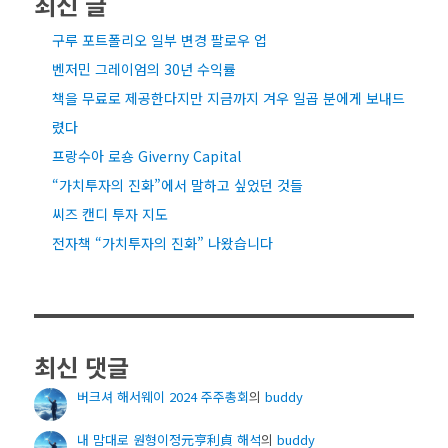
최신 글
구루 포트폴리오 일부 변경 팔로우 업
벤저민 그레이엄의 30년 수익률
책을 무료로 제공한다지만 지금까지 겨우 일곱 분에게 보내드
렸다
프랑수아 로숑 Giverny Capital
“가치투자의 진화”에서 말하고 싶었던 것들
씨즈 캔디 투자 지도
전자책 “가치투자의 진화” 나왔습니다
최신 댓글
버크셔 해서웨이 2024 주주총회
의
buddy
내 맘대로 원형이정元亨利貞 해석
의
buddy