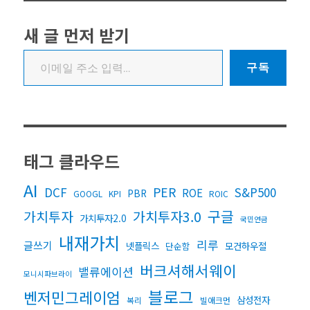
새 글 먼저 받기
이메일 주소 입력…
구독
태그 클라우드
AI
DCF
PER
S&P500
ROE
PBR
GOOGL
KPI
ROIC
구글
가치투자3.0
가치투자
가치투자2.0
국민연금
내재가치
리루
글쓰기
넷플릭스
모건하우절
단순함
버크셔해서웨이
밸류에이션
모니시파브라이
블로그
벤저민그레이엄
삼성전자
복리
빌애크먼