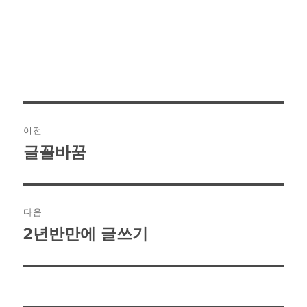
글
이전
탐
글꼴바꿈
이
색
전
글:
다음
2년반만에 글쓰기
다
음
글: