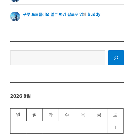
구루 포트폴리오 일부 변경 팔로우 업
의
buddy
검
색
2026 8월
일
월
화
수
목
금
토
1