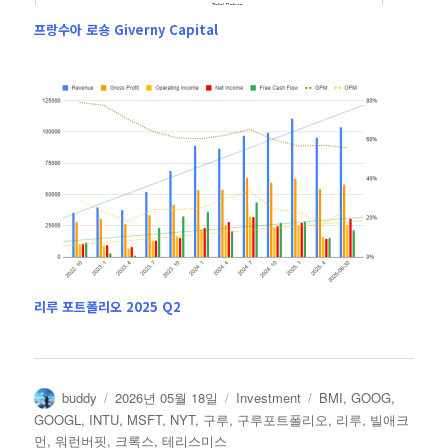
프랑수아 로숑 Giverny Capital
리루 포트폴리오 2025 Q2
글
작
카
태
buddy
2026년 05월 18일
Investment
BMI
,
GOOG
,
쓴
성
테
그
GOOGL
,
INTU
,
MSFT
,
NYT
,
구루
,
구루포트폴리오
,
리루
,
빌애크
이
일
고
먼
,
워런버핏
,
크록스
,
테리스미스