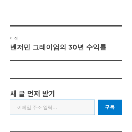
글
이전
탐
벤저민 그레이엄의 30년 수익률
이
전
색
글:
새 글 먼저 받기
이메일 주소 입력…
구독