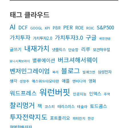
태그 클라우드
AI
DCF
PER
S&P500
ROE
PBR
GOOGL
KPI
ROIC
구글
가치투자3.0
가치투자
가치투자2.0
국민연금
내재가치
리루
글쓰기
넷플릭스
모건하우절
단순함
버크셔해서웨이
밸류에이션
모니시파브라이
블로그
벤저민그레이엄
삼성전자
복리
빌애크먼
생각
애플
영화
애스워드다모다란
엔비디아
성장주
워런버핏
워드프레스
인덱스
인공지능
주역
찰리멍거
책
토드콤스
테리스미스
코스피
테슬라
투자전략지도
포트폴리오
피터린치
한강
현명한투자자