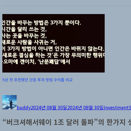
5년 전 추천했던 간접 투자 방법 수익률 비교
글
작
카
쓴
성
테
buddy
2024년 08월 30일
2024년 08월 30일
Investment
이
일
고
자
리
“버크셔해서웨이 1조 달러 돌파”의 한가지 