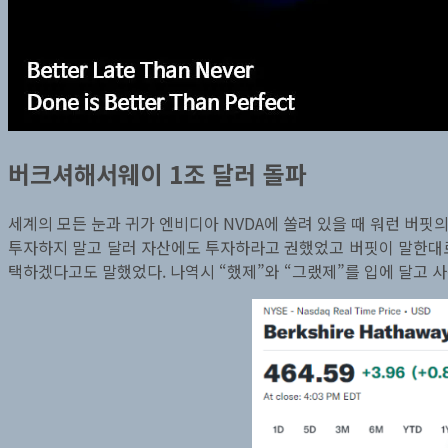
버크셔해서웨이 1조 달러 돌파
세계의 모든 눈과 귀가 엔비디아 NVDA에 쏠려 있을 때 워런 버핏
투자하지 말고 달러 자산에도 투자하라고 권했었고 버핏이 말한대로 
택하겠다고도 말했었다. 나역시 “했제”와 “그랬제”를 입에 달고 