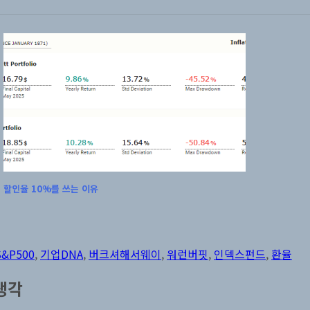
할인율 10%를 쓰는 이유
태
그
S&P500
,
기업DNA
,
버크셔해서웨이
,
워런버핏
,
인덱스펀드
,
환율
생각