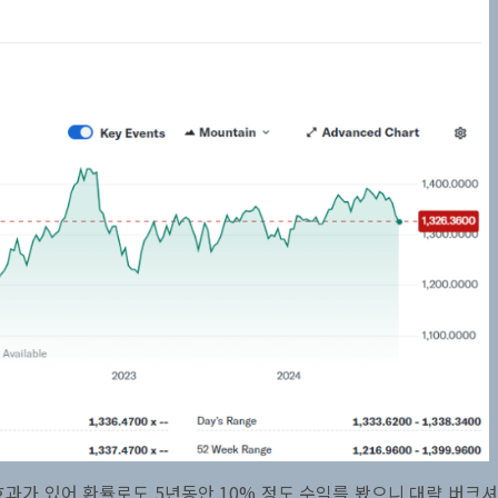
가 있어 환률로도 5년동안 10% 정도 수익를 봤으니 대략 버크셔 