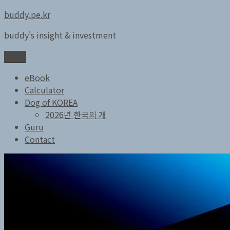
콘
buddy.pe.kr
텐
buddy's insight & investment
츠
로
메뉴
바
로
eBook
가
Calculator
기
Dog of KOREA
2026년 한국의 개
Guru
Contact