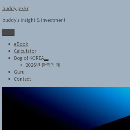
콘
buddy.pe.kr
텐
buddy's insight & investment
츠
로
메뉴
바
로
eBook
가
Calculator
기
Dog of KOREA
하
2026년 한국의 개
위
Guru
메
Contact
뉴
확
장