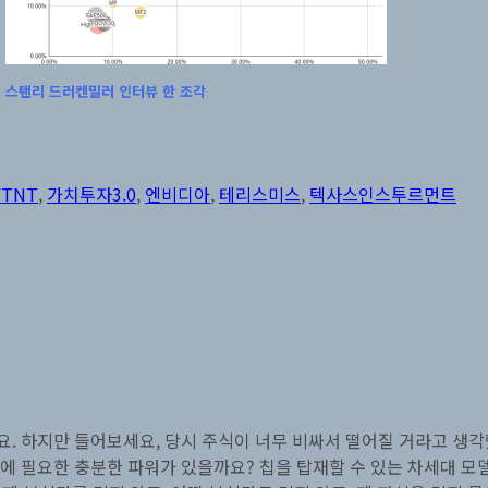
스탠리 드러켄밀러 인터뷰 한 조각
태
그
FTNT
,
가치투자3.0
,
엔비디아
,
테리스미스
,
텍사스인스투르먼트
요. 하지만 들어보세요, 당시 주식이 너무 비싸서 떨어질 거라고 생각
에 필요한 충분한 파워가 있을까요? 칩을 탑재할 수 있는 차세대 모델