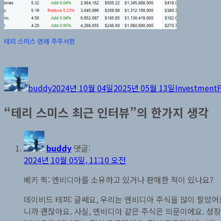
테리 스미스 연례 주주서한
글
작
카
쓴
성
테
buddy
2024년 10월 04일
2025년 05월 13일
Investment
이
일
고
자
리
“테리 스미스 최근 인터뷰”의 한가지 생각
buddy
댓글:
2024년 10월 05일, 11:10 오전
베키 퀵: 엔비디아를 소유하고 있거나 판매한 적이 있나요?
데이비드 테퍼: 글쎄요, 우리는 엔비디아 주식을 많이 팔았어
니까 괜찮아요. 사실, 엔비디아 같은 주식은 의문이에요. 성장